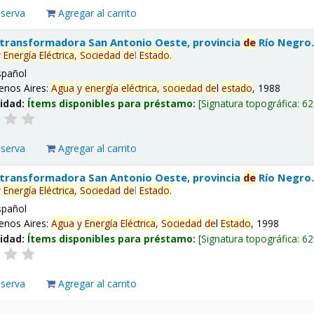
eserva
Agregar al carrito
 transformadora San Antonio Oeste, provincia
de
Río Negro
y
Energía
Eléctrica,
Sociedad
de
l
Estado
.
spañol
enos Aires:
Agua
y
energía
eléctrica,
sociedad
de
l
estado
, 1988
lidad:
Ítems disponibles para préstamo:
Signatura topográfica:
62
eserva
Agregar al carrito
 transformadora San Antonio Oeste, provincia
de
Río Negro
y
Energía
Eléctrica,
Sociedad
de
l
Estado
.
spañol
enos Aires:
Agua
y
Energía
Eléctrica,
Sociedad
de
l
Estado
, 1998
lidad:
Ítems disponibles para préstamo:
Signatura topográfica:
62
eserva
Agregar al carrito