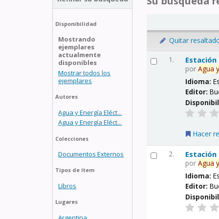
Su búsqueda re
Disponibilidad
Mostrando
Quitar resaltad
ejemplares
actualmente
1.
Estación
disponibles
por
Agua
Mostrar todos los
ejemplares
Idioma:
E
Editor:
Bu
Autores
Disponibi
Agua y Energía Eléct...
Agua y Energía Eléct...
Hacer r
Colecciones
2.
Estación
Documentos Externos
por
Agua
Tipos de ítem
Idioma:
E
Libros
Editor:
Bu
Disponibi
Lugares
Argentina