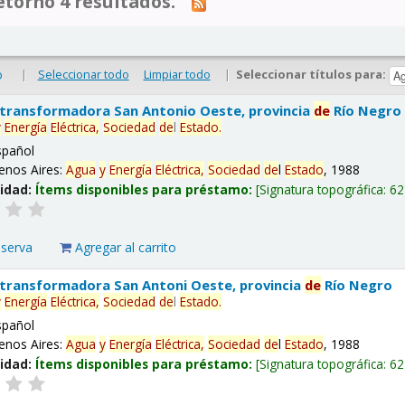
tornó 4 resultados.
|
Seleccionar todo
Limpiar todo
|
Seleccionar títulos para:
o
 transformadora San Antonio Oeste, provincia
de
Río Negro
y
Energía
Eléctrica,
Sociedad
de
l
Estado
.
spañol
enos Aires:
Agua
y
Energía
Eléctrica,
Sociedad
de
l
Estado
, 1988
lidad:
Ítems disponibles para préstamo:
Signatura topográfica:
62
eserva
Agregar al carrito
 transformadora San Antoni Oeste, provincia
de
Río Negro
y
Energía
Eléctrica,
Sociedad
de
l
Estado
.
spañol
enos Aires:
Agua
y
Energía
Eléctrica,
Sociedad
de
l
Estado
, 1988
lidad:
Ítems disponibles para préstamo:
Signatura topográfica:
62