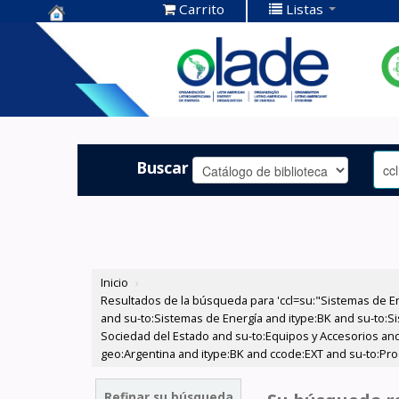
Carrito
Listas
Centro de
Documentación
OLADE -
Buscar
Inicio
›
Resultados de la búsqueda para 'ccl=su:"Sistemas de E
and su-to:Sistemas de Energía and itype:BK and su-to:Si
Sociedad del Estado and su-to:Equipos y Accesorios and
geo:Argentina and itype:BK and ccode:EXT and su-to:Pro
Refinar su búsqueda