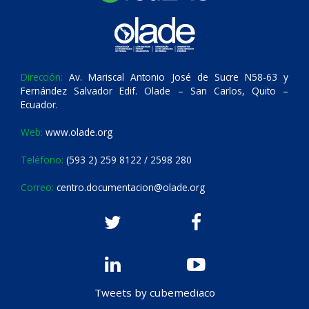
Dirección:
Av. Mariscal Antonio José de Sucre N58-63 y
Fernández Salvador Edif. Olade – San Carlos, Quito –
Ecuador.
Web:
www.olade.org
Teléfono:
(593 2) 259 8122 / 2598 280
Correo:
centro.documentacion@olade.org
Tweets by cubemediaco