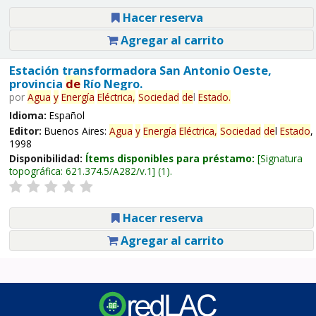
Hacer reserva
Agregar al carrito
Estación transformadora San Antonio Oeste,
provincia
de
Río Negro.
por
Agua
y
Energía
Eléctrica,
Sociedad
de
l
Estado
.
Idioma:
Español
Editor:
Buenos Aires:
Agua
y
Energía
Eléctrica,
Sociedad
de
l
Estado
,
1998
Disponibilidad:
Ítems disponibles para préstamo:
Signatura
topográfica:
621.374.5/A282/v.1
(1).
Hacer reserva
Agregar al carrito