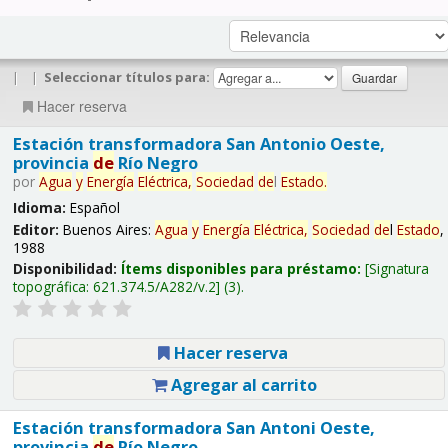
|
|
Seleccionar títulos para:
Hacer reserva
Estación transformadora San Antonio Oeste,
provincia
de
Río Negro
por
Agua
y
Energía
Eléctrica,
Sociedad
de
l
Estado
.
Idioma:
Español
Editor:
Buenos Aires:
Agua
y
Energía
Eléctrica,
Sociedad
de
l
Estado
,
1988
Disponibilidad:
Ítems disponibles para préstamo:
Signatura
topográfica:
621.374.5/A282/v.2
(3).
Hacer reserva
Agregar al carrito
Estación transformadora San Antoni Oeste,
provincia
de
Río Negro