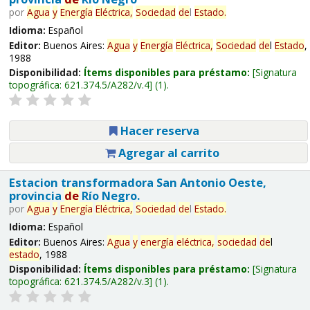
por
Agua
y
Energía
Eléctrica,
Sociedad
de
l
Estado
.
Idioma:
Español
Editor:
Buenos Aires:
Agua
y
Energía
Eléctrica,
Sociedad
de
l
Estado
,
1988
Disponibilidad:
Ítems disponibles para préstamo:
Signatura
topográfica:
621.374.5/A282/v.4
(1).
Hacer reserva
Agregar al carrito
Estacion transformadora San Antonio Oeste,
provincia
de
Río Negro.
por
Agua
y
Energía
Eléctrica,
Sociedad
de
l
Estado
.
Idioma:
Español
Editor:
Buenos Aires:
Agua
y
energía
eléctrica,
sociedad
de
l
estado
, 1988
Disponibilidad:
Ítems disponibles para préstamo:
Signatura
topográfica:
621.374.5/A282/v.3
(1).