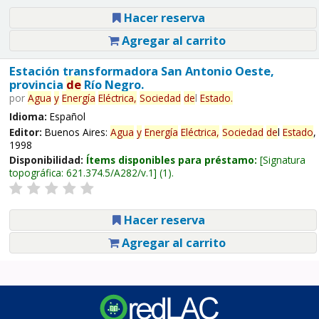
Hacer reserva
Agregar al carrito
Estación transformadora San Antonio Oeste,
provincia
de
Río Negro.
por
Agua
y
Energía
Eléctrica,
Sociedad
de
l
Estado
.
Idioma:
Español
Editor:
Buenos Aires:
Agua
y
Energía
Eléctrica,
Sociedad
de
l
Estado
,
1998
Disponibilidad:
Ítems disponibles para préstamo:
Signatura
topográfica:
621.374.5/A282/v.1
(1).
Hacer reserva
Agregar al carrito