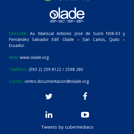
Dirección:
Av. Mariscal Antonio José de Sucre N58-63 y
Fernández Salvador Edif. Olade – San Carlos, Quito –
Ecuador.
Web:
www.olade.org
Teléfono:
(593 2) 259 8122 / 2598 280
Correo:
centro.documentacion@olade.org
Tweets by cubemediaco