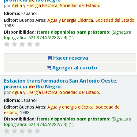
por
Agua
y
Energía
Eléctrica,
Sociedad
de
l
Estado
.
Idioma:
Español
Editor:
Buenos Aires:
Agua
y
Energía
Eléctrica,
Sociedad
de
l
Estado
,
1988
Disponibilidad:
Ítems disponibles para préstamo:
Signatura
topográfica:
621.374.5/A282/v.4
(1).
Hacer reserva
Agregar al carrito
Estacion transformadora San Antonio Oeste,
provincia
de
Río Negro.
por
Agua
y
Energía
Eléctrica,
Sociedad
de
l
Estado
.
Idioma:
Español
Editor:
Buenos Aires:
Agua
y
energía
eléctrica,
sociedad
de
l
estado
, 1988
Disponibilidad:
Ítems disponibles para préstamo:
Signatura
topográfica:
621.374.5/A282/v.3
(1).