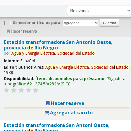
|
|
Seleccionar títulos para:
Hacer reserva
Estación transformadora San Antonio Oeste,
provincia
de
Río Negro
por
Agua
y
Energía
Eléctrica,
Sociedad
de
l
Estado
.
Idioma:
Español
Editor:
Buenos Aires:
Agua
y
Energía
Eléctrica,
Sociedad
de
l
Estado
,
1988
Disponibilidad:
Ítems disponibles para préstamo:
Signatura
topográfica:
621.374.5/A282/v.2
(3).
Hacer reserva
Agregar al carrito
Estación transformadora San Antoni Oeste,
provincia
de
Río Negro