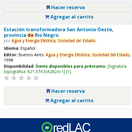
Hacer reserva
Agregar al carrito
Estación transformadora San Antonio Oeste,
provincia
de
Río Negro.
por
Agua
y
Energía
Eléctrica,
Sociedad
de
l
Estado
.
Idioma:
Español
Editor:
Buenos Aires:
Agua
y
Energía
Eléctrica,
Sociedad
de
l
Estado
,
1998
Disponibilidad:
Ítems disponibles para préstamo:
Signatura
topográfica:
621.374.5/A282/v.1
(1).
Hacer reserva
Agregar al carrito