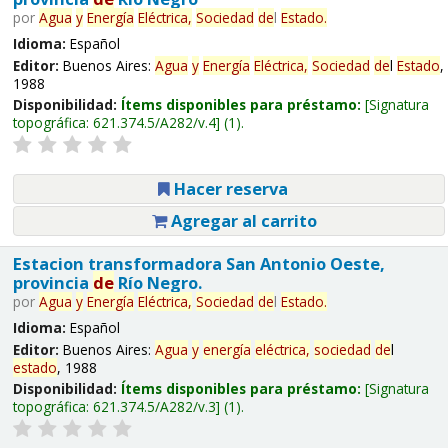
por
Agua
y
Energía
Eléctrica,
Sociedad
de
l
Estado
.
Idioma:
Español
Editor:
Buenos Aires:
Agua
y
Energía
Eléctrica,
Sociedad
de
l
Estado
,
1988
Disponibilidad:
Ítems disponibles para préstamo:
Signatura
topográfica:
621.374.5/A282/v.4
(1).
Hacer reserva
Agregar al carrito
Estacion transformadora San Antonio Oeste,
provincia
de
Río Negro.
por
Agua
y
Energía
Eléctrica,
Sociedad
de
l
Estado
.
Idioma:
Español
Editor:
Buenos Aires:
Agua
y
energía
eléctrica,
sociedad
de
l
estado
, 1988
Disponibilidad:
Ítems disponibles para préstamo:
Signatura
topográfica:
621.374.5/A282/v.3
(1).