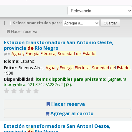
|
|
Seleccionar títulos para:
Hacer reserva
Estación transformadora San Antonio Oeste,
provincia
de
Río Negro
por
Agua
y
Energía
Eléctrica,
Sociedad
de
l
Estado
.
Idioma:
Español
Editor:
Buenos Aires:
Agua
y
Energía
Eléctrica,
Sociedad
de
l
Estado
,
1988
Disponibilidad:
Ítems disponibles para préstamo:
Signatura
topográfica:
621.374.5/A282/v.2
(3).
Hacer reserva
Agregar al carrito
Estación transformadora San Antoni Oeste,
provincia
de
Río Negro