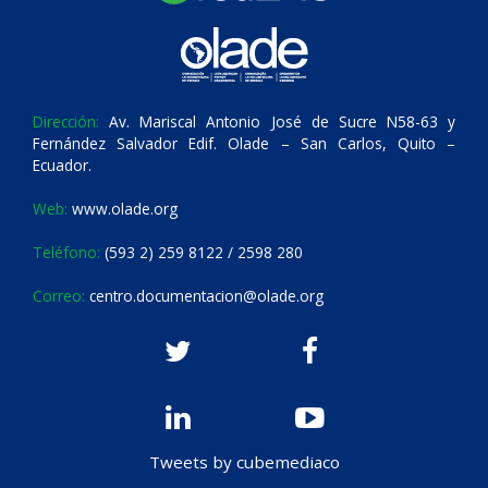
Dirección:
Av. Mariscal Antonio José de Sucre N58-63 y
Fernández Salvador Edif. Olade – San Carlos, Quito –
Ecuador.
Web:
www.olade.org
Teléfono:
(593 2) 259 8122 / 2598 280
Correo:
centro.documentacion@olade.org
Tweets by cubemediaco