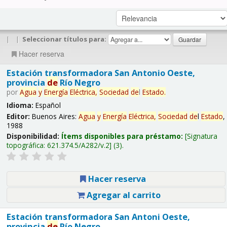
|
|
Seleccionar títulos para:
Hacer reserva
Estación transformadora San Antonio Oeste,
provincia
de
Río Negro
por
Agua
y
Energía
Eléctrica,
Sociedad
de
l
Estado
.
Idioma:
Español
Editor:
Buenos Aires:
Agua
y
Energía
Eléctrica,
Sociedad
de
l
Estado
,
1988
Disponibilidad:
Ítems disponibles para préstamo:
Signatura
topográfica:
621.374.5/A282/v.2
(3).
Hacer reserva
Agregar al carrito
Estación transformadora San Antoni Oeste,
provincia
de
Río Negro