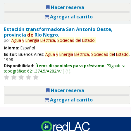
Hacer reserva
Agregar al carrito
Estación transformadora San Antonio Oeste,
provincia
de
Río Negro.
por
Agua
y
Energía
Eléctrica,
Sociedad
de
l
Estado
.
Idioma:
Español
Editor:
Buenos Aires:
Agua
y
Energía
Eléctrica,
Sociedad
de
l
Estado
,
1998
Disponibilidad:
Ítems disponibles para préstamo:
Signatura
topográfica:
621.374.5/A282/v.1
(1).
Hacer reserva
Agregar al carrito