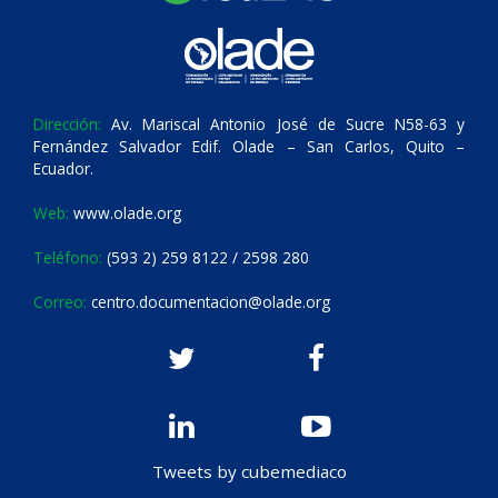
Dirección:
Av. Mariscal Antonio José de Sucre N58-63 y
Fernández Salvador Edif. Olade – San Carlos, Quito –
Ecuador.
Web:
www.olade.org
Teléfono:
(593 2) 259 8122 / 2598 280
Correo:
centro.documentacion@olade.org
Tweets by cubemediaco