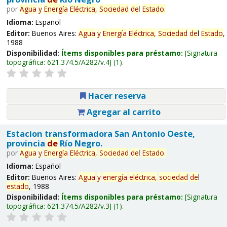
por
Agua
y
Energía
Eléctrica,
Sociedad
de
l
Estado
.
Idioma:
Español
Editor:
Buenos Aires:
Agua
y
Energía
Eléctrica,
Sociedad
de
l
Estado
,
1988
Disponibilidad:
Ítems disponibles para préstamo:
Signatura
topográfica:
621.374.5/A282/v.4
(1).
Hacer reserva
Agregar al carrito
Estacion transformadora San Antonio Oeste,
provincia
de
Río Negro.
por
Agua
y
Energía
Eléctrica,
Sociedad
de
l
Estado
.
Idioma:
Español
Editor:
Buenos Aires:
Agua
y
energía
eléctrica,
sociedad
de
l
estado
, 1988
Disponibilidad:
Ítems disponibles para préstamo:
Signatura
topográfica:
621.374.5/A282/v.3
(1).