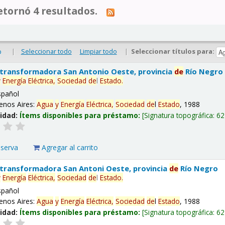
tornó 4 resultados.
|
Seleccionar todo
Limpiar todo
|
Seleccionar títulos para:
o
 transformadora San Antonio Oeste, provincia
de
Río Negro
y
Energía
Eléctrica,
Sociedad
de
l
Estado
.
spañol
enos Aires:
Agua
y
Energía
Eléctrica,
Sociedad
de
l
Estado
, 1988
lidad:
Ítems disponibles para préstamo:
Signatura topográfica:
62
eserva
Agregar al carrito
 transformadora San Antoni Oeste, provincia
de
Río Negro
y
Energía
Eléctrica,
Sociedad
de
l
Estado
.
spañol
enos Aires:
Agua
y
Energía
Eléctrica,
Sociedad
de
l
Estado
, 1988
lidad:
Ítems disponibles para préstamo:
Signatura topográfica:
62