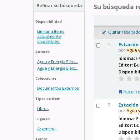
Refinar su búsqueda
Su búsqueda re
Disponibilidad
Limitar a ítems
Quitar resaltad
actualmente
disponibles.
1.
Estación
por
Agua
Autores
Idioma:
E
Agua y Energía Eléct...
Editor:
Bu
Agua y Energía Eléct...
Disponibi
Colecciones
Documentos Externos
Hacer r
Tipos de ítem
2.
Estación
Libros
por
Agua
Idioma:
E
Lugares
Editor:
Bu
Argentina
Disponibi
Temas