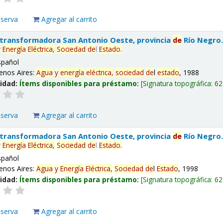
eserva
Agregar al carrito
 transformadora San Antonio Oeste, provincia
de
Río Negro
y
Energía
Eléctrica,
Sociedad
de
l
Estado
.
spañol
enos Aires:
Agua
y
energía
eléctrica,
sociedad
de
l
estado
, 1988
lidad:
Ítems disponibles para préstamo:
Signatura topográfica:
62
eserva
Agregar al carrito
 transformadora San Antonio Oeste, provincia
de
Río Negro
y
Energía
Eléctrica,
Sociedad
de
l
Estado
.
spañol
enos Aires:
Agua
y
Energía
Eléctrica,
Sociedad
de
l
Estado
, 1998
lidad:
Ítems disponibles para préstamo:
Signatura topográfica:
62
eserva
Agregar al carrito