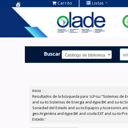
Carrito
Listas
Centro de
Documentación
OLADE -
Buscar
Inicio
›
Resultados de la búsqueda para 'ccl=su:"Sistemas de E
and su-to:Sistemas de Energía and itype:BK and su-to:Si
Sociedad del Estado and su-to:Equipos y Accesorios and
geo:Argentina and itype:BK and ccode:EXT and su-to:Pro
Estado.'