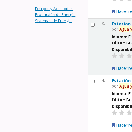
Equipos y Accesorios
Hacer r
Producción de Energí...
Sistemas de Energía
3.
Estacion
por
Agua
Idioma:
E
Editor:
Bu
Disponibi
Hacer r
4.
Estación
por
Agua
Idioma:
E
Editor:
Bu
Disponibi
Hacer r