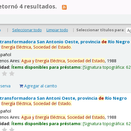
tornó 4 resultados.
|
Seleccionar todo
Limpiar todo
|
Seleccionar títulos para:
o
 transformadora San Antonio Oeste, provincia
de
Río Negro
y
Energía
Eléctrica,
Sociedad
de
l
Estado
.
spañol
enos Aires:
Agua
y
Energía
Eléctrica,
Sociedad
de
l
Estado
, 1988
lidad:
Ítems disponibles para préstamo:
Signatura topográfica:
62
eserva
Agregar al carrito
 transformadora San Antoni Oeste, provincia
de
Río Negro
y
Energía
Eléctrica,
Sociedad
de
l
Estado
.
spañol
enos Aires:
Agua
y
Energía
Eléctrica,
Sociedad
de
l
Estado
, 1988
lidad:
Ítems disponibles para préstamo:
Signatura topográfica:
62