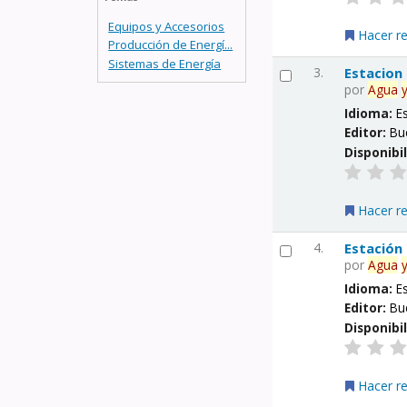
Equipos y Accesorios
Hacer r
Producción de Energí...
Sistemas de Energía
3.
Estacion
por
Agua
Idioma:
E
Editor:
Bu
Disponibi
Hacer r
4.
Estación
por
Agua
Idioma:
E
Editor:
Bu
Disponibi
Hacer r