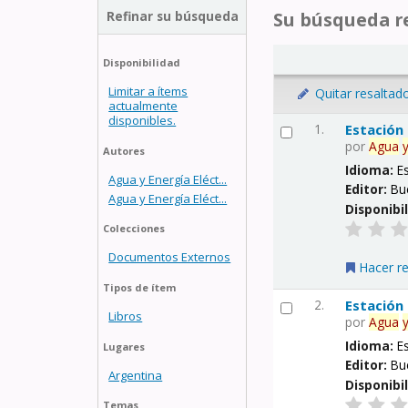
Refinar su búsqueda
Su búsqueda re
Disponibilidad
Limitar a ítems
Quitar resaltad
actualmente
disponibles.
1.
Estación
por
Agua
Autores
Idioma:
E
Agua y Energía Eléct...
Editor:
Bu
Agua y Energía Eléct...
Disponibi
Colecciones
Documentos Externos
Hacer r
Tipos de ítem
2.
Estación
Libros
por
Agua
Idioma:
E
Lugares
Editor:
Bu
Argentina
Disponibi
Temas