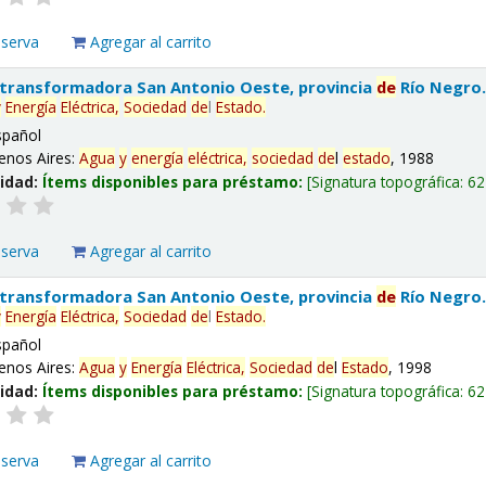
eserva
Agregar al carrito
 transformadora San Antonio Oeste, provincia
de
Río Negro
y
Energía
Eléctrica,
Sociedad
de
l
Estado
.
spañol
enos Aires:
Agua
y
energía
eléctrica,
sociedad
de
l
estado
, 1988
lidad:
Ítems disponibles para préstamo:
Signatura topográfica:
62
eserva
Agregar al carrito
 transformadora San Antonio Oeste, provincia
de
Río Negro
y
Energía
Eléctrica,
Sociedad
de
l
Estado
.
spañol
enos Aires:
Agua
y
Energía
Eléctrica,
Sociedad
de
l
Estado
, 1998
lidad:
Ítems disponibles para préstamo:
Signatura topográfica:
62
eserva
Agregar al carrito