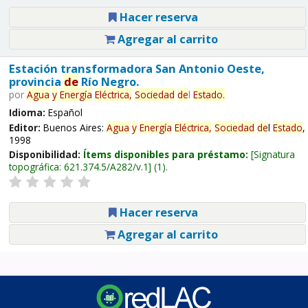
Hacer reserva
Agregar al carrito
Estación transformadora San Antonio Oeste,
provincia
de
Río Negro.
por
Agua
y
Energía
Eléctrica,
Sociedad
de
l
Estado
.
Idioma:
Español
Editor:
Buenos Aires:
Agua
y
Energía
Eléctrica,
Sociedad
de
l
Estado
,
1998
Disponibilidad:
Ítems disponibles para préstamo:
Signatura
topográfica:
621.374.5/A282/v.1
(1).
Hacer reserva
Agregar al carrito