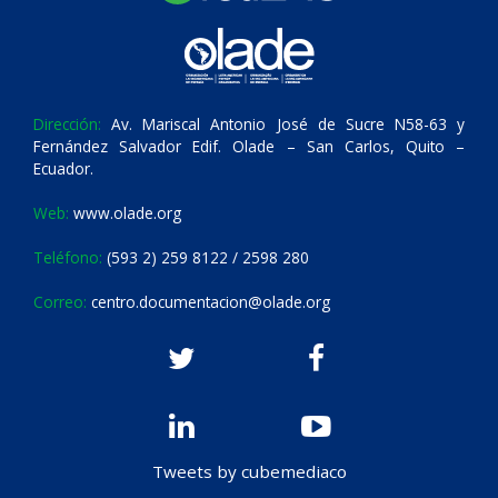
Dirección:
Av. Mariscal Antonio José de Sucre N58-63 y
Fernández Salvador Edif. Olade – San Carlos, Quito –
Ecuador.
Web:
www.olade.org
Teléfono:
(593 2) 259 8122 / 2598 280
Correo:
centro.documentacion@olade.org
Tweets by cubemediaco