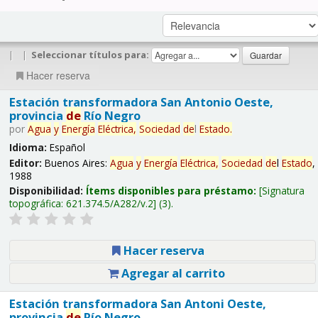
|
|
Seleccionar títulos para:
Hacer reserva
Estación transformadora San Antonio Oeste,
provincia
de
Río Negro
por
Agua
y
Energía
Eléctrica,
Sociedad
de
l
Estado
.
Idioma:
Español
Editor:
Buenos Aires:
Agua
y
Energía
Eléctrica,
Sociedad
de
l
Estado
,
1988
Disponibilidad:
Ítems disponibles para préstamo:
Signatura
topográfica:
621.374.5/A282/v.2
(3).
Hacer reserva
Agregar al carrito
Estación transformadora San Antoni Oeste,
provincia
de
Río Negro