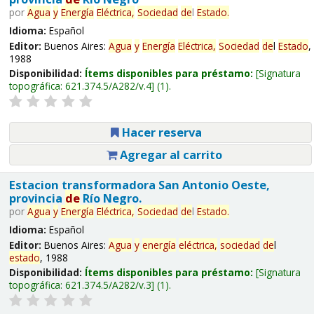
por
Agua
y
Energía
Eléctrica,
Sociedad
de
l
Estado
.
Idioma:
Español
Editor:
Buenos Aires:
Agua
y
Energía
Eléctrica,
Sociedad
de
l
Estado
,
1988
Disponibilidad:
Ítems disponibles para préstamo:
Signatura
topográfica:
621.374.5/A282/v.4
(1).
Hacer reserva
Agregar al carrito
Estacion transformadora San Antonio Oeste,
provincia
de
Río Negro.
por
Agua
y
Energía
Eléctrica,
Sociedad
de
l
Estado
.
Idioma:
Español
Editor:
Buenos Aires:
Agua
y
energía
eléctrica,
sociedad
de
l
estado
, 1988
Disponibilidad:
Ítems disponibles para préstamo:
Signatura
topográfica:
621.374.5/A282/v.3
(1).