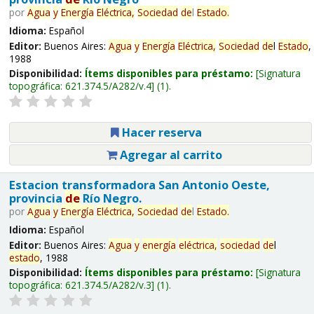
por
Agua
y
Energía
Eléctrica,
Sociedad
de
l
Estado
.
Idioma:
Español
Editor:
Buenos Aires:
Agua
y
Energía
Eléctrica,
Sociedad
de
l
Estado
,
1988
Disponibilidad:
Ítems disponibles para préstamo:
Signatura
topográfica:
621.374.5/A282/v.4
(1).
Hacer reserva
Agregar al carrito
Estacion transformadora San Antonio Oeste,
provincia
de
Río Negro.
por
Agua
y
Energía
Eléctrica,
Sociedad
de
l
Estado
.
Idioma:
Español
Editor:
Buenos Aires:
Agua
y
energía
eléctrica,
sociedad
de
l
estado
, 1988
Disponibilidad:
Ítems disponibles para préstamo:
Signatura
topográfica:
621.374.5/A282/v.3
(1).