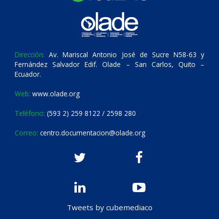
Dirección:
Av. Mariscal Antonio José de Sucre N58-63 y
Fernández Salvador Edif. Olade – San Carlos, Quito –
Ecuador.
Web:
www.olade.org
Teléfono:
(593 2) 259 8122 / 2598 280
Correo:
centro.documentacion@olade.org
Tweets by cubemediaco