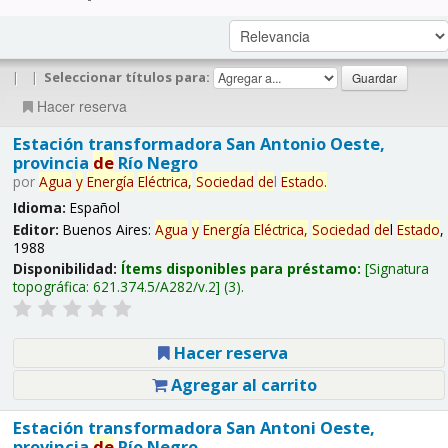
|
|
Seleccionar títulos para:
Hacer reserva
Estación transformadora San Antonio Oeste,
provincia
de
Río Negro
por
Agua
y
Energía
Eléctrica,
Sociedad
de
l
Estado
.
Idioma:
Español
Editor:
Buenos Aires:
Agua
y
Energía
Eléctrica,
Sociedad
de
l
Estado
,
1988
Disponibilidad:
Ítems disponibles para préstamo:
Signatura
topográfica:
621.374.5/A282/v.2
(3).
Hacer reserva
Agregar al carrito
Estación transformadora San Antoni Oeste,
provincia
de
Río Negro