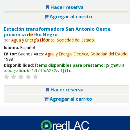
Hacer reserva
Agregar al carrito
Estación transformadora San Antonio Oeste,
provincia
de
Río Negro.
por
Agua
y
Energía
Eléctrica,
Sociedad
de
l
Estado
.
Idioma:
Español
Editor:
Buenos Aires:
Agua
y
Energía
Eléctrica,
Sociedad
de
l
Estado
,
1998
Disponibilidad:
Ítems disponibles para préstamo:
Signatura
topográfica:
621.374.5/A282/v.1
(1).
Hacer reserva
Agregar al carrito