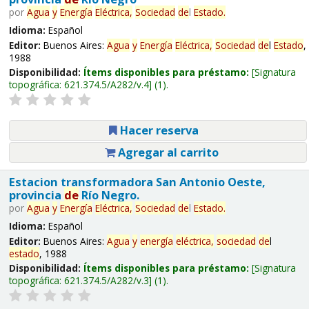
por
Agua
y
Energía
Eléctrica,
Sociedad
de
l
Estado
.
Idioma:
Español
Editor:
Buenos Aires:
Agua
y
Energía
Eléctrica,
Sociedad
de
l
Estado
,
1988
Disponibilidad:
Ítems disponibles para préstamo:
Signatura
topográfica:
621.374.5/A282/v.4
(1).
Hacer reserva
Agregar al carrito
Estacion transformadora San Antonio Oeste,
provincia
de
Río Negro.
por
Agua
y
Energía
Eléctrica,
Sociedad
de
l
Estado
.
Idioma:
Español
Editor:
Buenos Aires:
Agua
y
energía
eléctrica,
sociedad
de
l
estado
, 1988
Disponibilidad:
Ítems disponibles para préstamo:
Signatura
topográfica:
621.374.5/A282/v.3
(1).