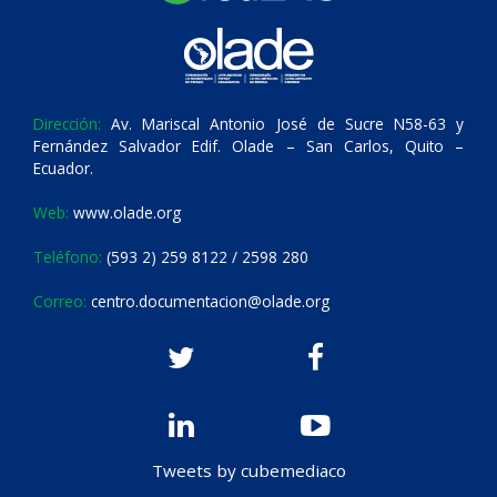
Dirección:
Av. Mariscal Antonio José de Sucre N58-63 y
Fernández Salvador Edif. Olade – San Carlos, Quito –
Ecuador.
Web:
www.olade.org
Teléfono:
(593 2) 259 8122 / 2598 280
Correo:
centro.documentacion@olade.org
Tweets by cubemediaco