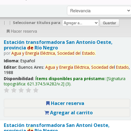
|
|
Seleccionar títulos para:
Hacer reserva
Estación transformadora San Antonio Oeste,
provincia
de
Río Negro
por
Agua
y
Energía
Eléctrica,
Sociedad
de
l
Estado
.
Idioma:
Español
Editor:
Buenos Aires:
Agua
y
Energía
Eléctrica,
Sociedad
de
l
Estado
,
1988
Disponibilidad:
Ítems disponibles para préstamo:
Signatura
topográfica:
621.374.5/A282/v.2
(3).
Hacer reserva
Agregar al carrito
Estación transformadora San Antoni Oeste,
provincia
de
Río Negro