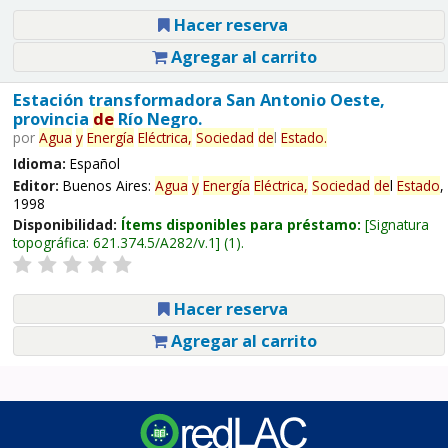
Hacer reserva
Agregar al carrito
Estación transformadora San Antonio Oeste,
provincia
de
Río Negro.
por
Agua
y
Energía
Eléctrica,
Sociedad
de
l
Estado
.
Idioma:
Español
Editor:
Buenos Aires:
Agua
y
Energía
Eléctrica,
Sociedad
de
l
Estado
,
1998
Disponibilidad:
Ítems disponibles para préstamo:
Signatura
topográfica:
621.374.5/A282/v.1
(1).
Hacer reserva
Agregar al carrito