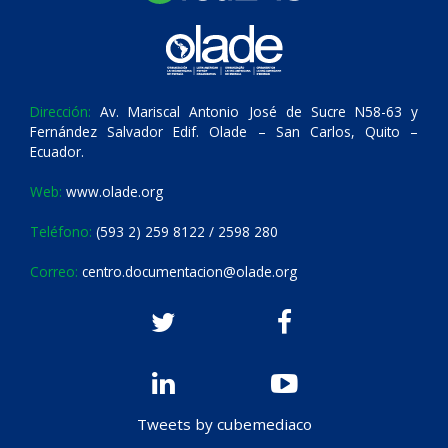
Dirección:
Av. Mariscal Antonio José de Sucre N58-63 y
Fernández Salvador Edif. Olade – San Carlos, Quito –
Ecuador.
Web:
www.olade.org
Teléfono:
(593 2) 259 8122 / 2598 280
Correo:
centro.documentacion@olade.org
Tweets by cubemediaco