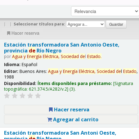
|
|
Seleccionar títulos para:
Hacer reserva
Estación transformadora San Antonio Oeste,
provincia
de
Río Negro
por
Agua
y
Energía
Eléctrica,
Sociedad
de
l
Estado
.
Idioma:
Español
Editor:
Buenos Aires:
Agua
y
Energía
Eléctrica,
Sociedad
de
l
Estado
,
1988
Disponibilidad:
Ítems disponibles para préstamo:
Signatura
topográfica:
621.374.5/A282/v.2
(3).
Hacer reserva
Agregar al carrito
Estación transformadora San Antoni Oeste,
provincia
de
Río Negro