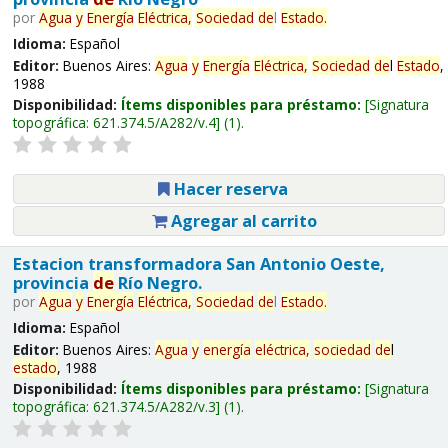
por
Agua
y
Energía
Eléctrica,
Sociedad
de
l
Estado
.
Idioma:
Español
Editor:
Buenos Aires:
Agua
y
Energía
Eléctrica,
Sociedad
de
l
Estado
,
1988
Disponibilidad:
Ítems disponibles para préstamo:
Signatura
topográfica:
621.374.5/A282/v.4
(1).
Hacer reserva
Agregar al carrito
Estacion transformadora San Antonio Oeste,
provincia
de
Río Negro.
por
Agua
y
Energía
Eléctrica,
Sociedad
de
l
Estado
.
Idioma:
Español
Editor:
Buenos Aires:
Agua
y
energía
eléctrica,
sociedad
de
l
estado
, 1988
Disponibilidad:
Ítems disponibles para préstamo:
Signatura
topográfica:
621.374.5/A282/v.3
(1).