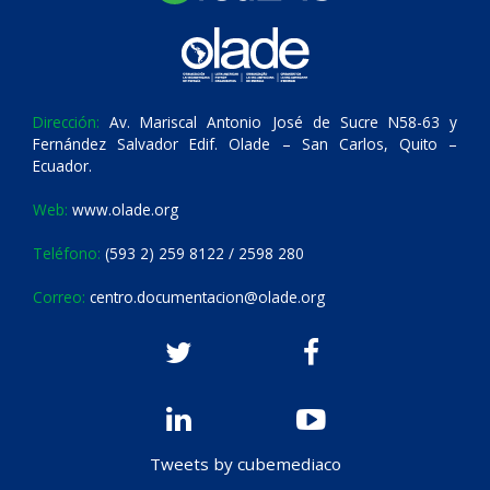
Dirección:
Av. Mariscal Antonio José de Sucre N58-63 y
Fernández Salvador Edif. Olade – San Carlos, Quito –
Ecuador.
Web:
www.olade.org
Teléfono:
(593 2) 259 8122 / 2598 280
Correo:
centro.documentacion@olade.org
Tweets by cubemediaco