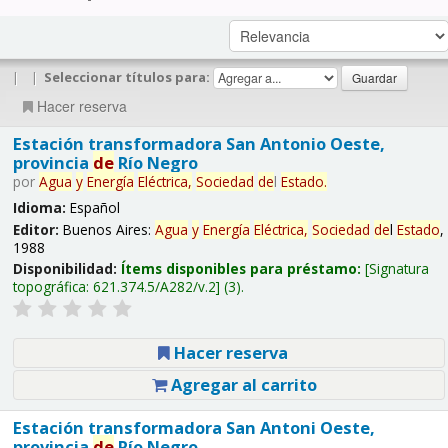
|
|
Seleccionar títulos para:
Hacer reserva
Estación transformadora San Antonio Oeste,
provincia
de
Río Negro
por
Agua
y
Energía
Eléctrica,
Sociedad
de
l
Estado
.
Idioma:
Español
Editor:
Buenos Aires:
Agua
y
Energía
Eléctrica,
Sociedad
de
l
Estado
,
1988
Disponibilidad:
Ítems disponibles para préstamo:
Signatura
topográfica:
621.374.5/A282/v.2
(3).
Hacer reserva
Agregar al carrito
Estación transformadora San Antoni Oeste,
provincia
de
Río Negro