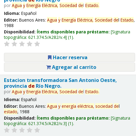
por
Agua
y
Energía
Eléctrica,
Sociedad
de
l
Estado
.
Idioma:
Español
Editor:
Buenos Aires:
Agua
y
Energía
Eléctrica,
Sociedad
de
l
Estado
,
1988
Disponibilidad:
Ítems disponibles para préstamo:
Signatura
topográfica:
621.374.5/A282/v.4
(1).
Hacer reserva
Agregar al carrito
Estacion transformadora San Antonio Oeste,
provincia
de
Río Negro.
por
Agua
y
Energía
Eléctrica,
Sociedad
de
l
Estado
.
Idioma:
Español
Editor:
Buenos Aires:
Agua
y
energía
eléctrica,
sociedad
de
l
estado
, 1988
Disponibilidad:
Ítems disponibles para préstamo:
Signatura
topográfica:
621.374.5/A282/v.3
(1).