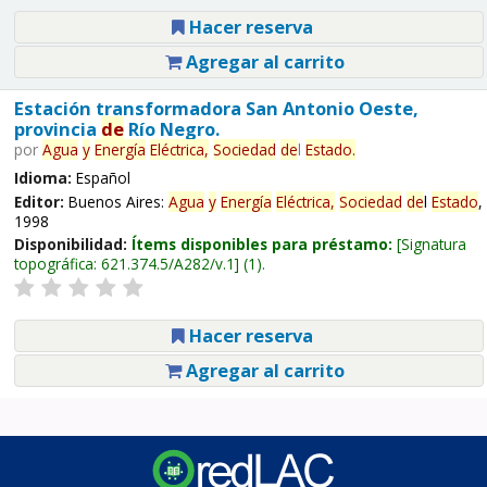
Hacer reserva
Agregar al carrito
Estación transformadora San Antonio Oeste,
provincia
de
Río Negro.
por
Agua
y
Energía
Eléctrica,
Sociedad
de
l
Estado
.
Idioma:
Español
Editor:
Buenos Aires:
Agua
y
Energía
Eléctrica,
Sociedad
de
l
Estado
,
1998
Disponibilidad:
Ítems disponibles para préstamo:
Signatura
topográfica:
621.374.5/A282/v.1
(1).
Hacer reserva
Agregar al carrito