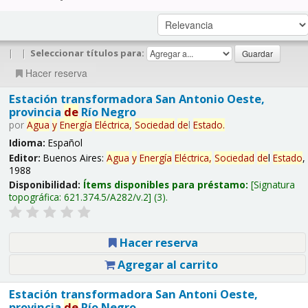
|
|
Seleccionar títulos para:
Hacer reserva
Estación transformadora San Antonio Oeste,
provincia
de
Río Negro
por
Agua
y
Energía
Eléctrica,
Sociedad
de
l
Estado
.
Idioma:
Español
Editor:
Buenos Aires:
Agua
y
Energía
Eléctrica,
Sociedad
de
l
Estado
,
1988
Disponibilidad:
Ítems disponibles para préstamo:
Signatura
topográfica:
621.374.5/A282/v.2
(3).
Hacer reserva
Agregar al carrito
Estación transformadora San Antoni Oeste,
provincia
de
Río Negro