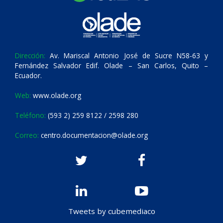
Dirección:
Av. Mariscal Antonio José de Sucre N58-63 y
Fernández Salvador Edif. Olade – San Carlos, Quito –
Ecuador.
Web:
www.olade.org
Teléfono:
(593 2) 259 8122 / 2598 280
Correo:
centro.documentacion@olade.org
Tweets by cubemediaco