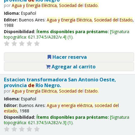
por
Agua
y
Energía
Eléctrica,
Sociedad
de
l
Estado
.
Idioma:
Español
Editor:
Buenos Aires:
Agua
y
Energía
Eléctrica,
Sociedad
de
l
Estado
,
1988
Disponibilidad:
Ítems disponibles para préstamo:
Signatura
topográfica:
621.374.5/A282/v.4
(1).
Hacer reserva
Agregar al carrito
Estacion transformadora San Antonio Oeste,
provincia
de
Río Negro.
por
Agua
y
Energía
Eléctrica,
Sociedad
de
l
Estado
.
Idioma:
Español
Editor:
Buenos Aires:
Agua
y
energía
eléctrica,
sociedad
de
l
estado
, 1988
Disponibilidad:
Ítems disponibles para préstamo:
Signatura
topográfica:
621.374.5/A282/v.3
(1).