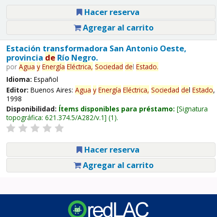
Hacer reserva
Agregar al carrito
Estación transformadora San Antonio Oeste,
provincia
de
Río Negro.
por
Agua
y
Energía
Eléctrica,
Sociedad
de
l
Estado
.
Idioma:
Español
Editor:
Buenos Aires:
Agua
y
Energía
Eléctrica,
Sociedad
de
l
Estado
,
1998
Disponibilidad:
Ítems disponibles para préstamo:
Signatura
topográfica:
621.374.5/A282/v.1
(1).
Hacer reserva
Agregar al carrito