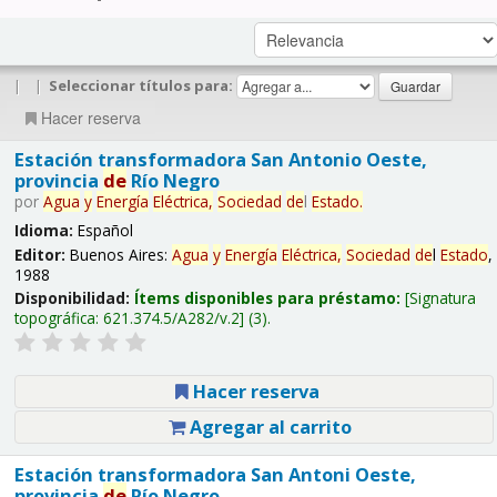
|
|
Seleccionar títulos para:
Hacer reserva
Estación transformadora San Antonio Oeste,
provincia
de
Río Negro
por
Agua
y
Energía
Eléctrica,
Sociedad
de
l
Estado
.
Idioma:
Español
Editor:
Buenos Aires:
Agua
y
Energía
Eléctrica,
Sociedad
de
l
Estado
,
1988
Disponibilidad:
Ítems disponibles para préstamo:
Signatura
topográfica:
621.374.5/A282/v.2
(3).
Hacer reserva
Agregar al carrito
Estación transformadora San Antoni Oeste,
provincia
de
Río Negro