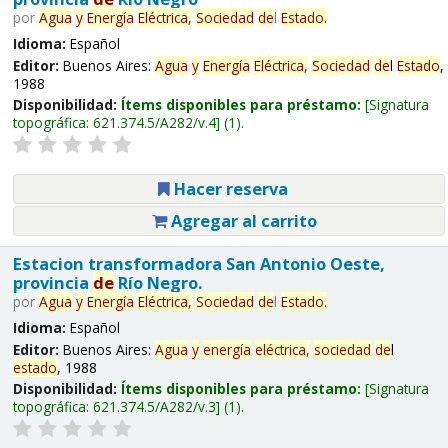
por
Agua
y
Energía
Eléctrica,
Sociedad
de
l
Estado
.
Idioma:
Español
Editor:
Buenos Aires:
Agua
y
Energía
Eléctrica,
Sociedad
de
l
Estado
,
1988
Disponibilidad:
Ítems disponibles para préstamo:
Signatura
topográfica:
621.374.5/A282/v.4
(1).
Hacer reserva
Agregar al carrito
Estacion transformadora San Antonio Oeste,
provincia
de
Río Negro.
por
Agua
y
Energía
Eléctrica,
Sociedad
de
l
Estado
.
Idioma:
Español
Editor:
Buenos Aires:
Agua
y
energía
eléctrica,
sociedad
de
l
estado
, 1988
Disponibilidad:
Ítems disponibles para préstamo:
Signatura
topográfica:
621.374.5/A282/v.3
(1).