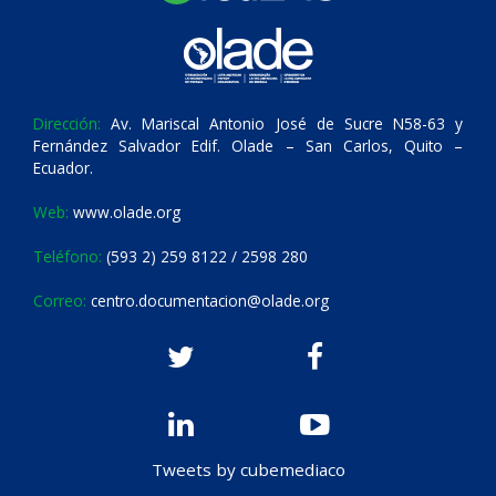
Dirección:
Av. Mariscal Antonio José de Sucre N58-63 y
Fernández Salvador Edif. Olade – San Carlos, Quito –
Ecuador.
Web:
www.olade.org
Teléfono:
(593 2) 259 8122 / 2598 280
Correo:
centro.documentacion@olade.org
Tweets by cubemediaco