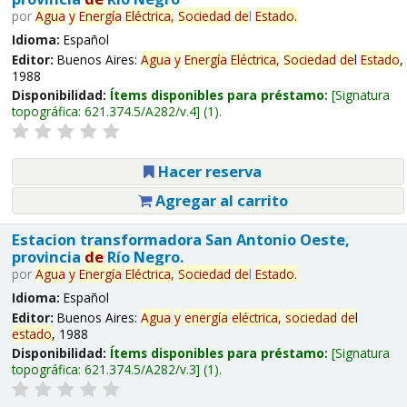
por
Agua
y
Energía
Eléctrica,
Sociedad
de
l
Estado
.
Idioma:
Español
Editor:
Buenos Aires:
Agua
y
Energía
Eléctrica,
Sociedad
de
l
Estado
,
1988
Disponibilidad:
Ítems disponibles para préstamo:
Signatura
topográfica:
621.374.5/A282/v.4
(1).
Hacer reserva
Agregar al carrito
Estacion transformadora San Antonio Oeste,
provincia
de
Río Negro.
por
Agua
y
Energía
Eléctrica,
Sociedad
de
l
Estado
.
Idioma:
Español
Editor:
Buenos Aires:
Agua
y
energía
eléctrica,
sociedad
de
l
estado
, 1988
Disponibilidad:
Ítems disponibles para préstamo:
Signatura
topográfica:
621.374.5/A282/v.3
(1).