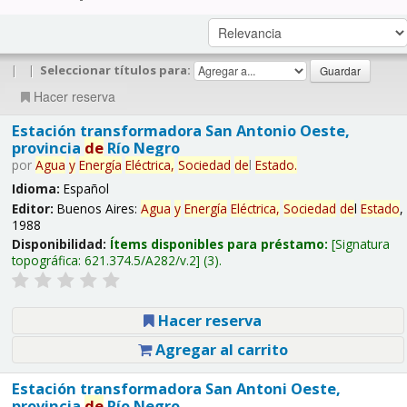
|
|
Seleccionar títulos para:
Hacer reserva
Estación transformadora San Antonio Oeste,
provincia
de
Río Negro
por
Agua
y
Energía
Eléctrica,
Sociedad
de
l
Estado
.
Idioma:
Español
Editor:
Buenos Aires:
Agua
y
Energía
Eléctrica,
Sociedad
de
l
Estado
,
1988
Disponibilidad:
Ítems disponibles para préstamo:
Signatura
topográfica:
621.374.5/A282/v.2
(3).
Hacer reserva
Agregar al carrito
Estación transformadora San Antoni Oeste,
provincia
de
Río Negro