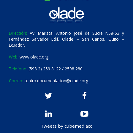
Dirección:
Av. Mariscal Antonio José de Sucre N58-63 y
Fernández Salvador Edif. Olade – San Carlos, Quito –
Ecuador.
Web:
www.olade.org
Teléfono:
(593 2) 259 8122 / 2598 280
Correo:
centro.documentacion@olade.org
Tweets by cubemediaco