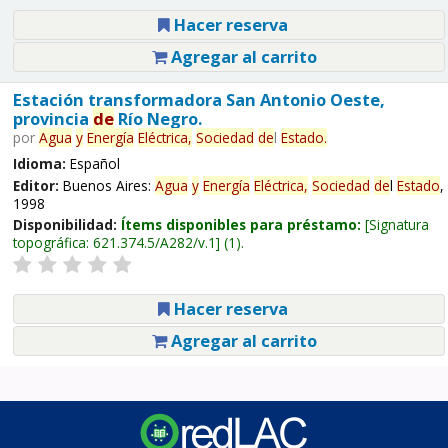
Hacer reserva
Agregar al carrito
Estación transformadora San Antonio Oeste,
provincia
de
Río Negro.
por
Agua
y
Energía
Eléctrica,
Sociedad
de
l
Estado
.
Idioma:
Español
Editor:
Buenos Aires:
Agua
y
Energía
Eléctrica,
Sociedad
de
l
Estado
,
1998
Disponibilidad:
Ítems disponibles para préstamo:
Signatura
topográfica:
621.374.5/A282/v.1
(1).
Hacer reserva
Agregar al carrito