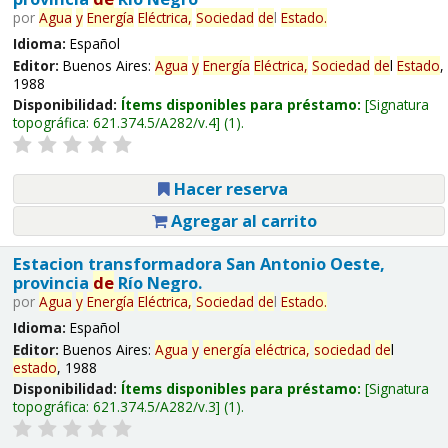
por
Agua
y
Energía
Eléctrica,
Sociedad
de
l
Estado
.
Idioma:
Español
Editor:
Buenos Aires:
Agua
y
Energía
Eléctrica,
Sociedad
de
l
Estado
,
1988
Disponibilidad:
Ítems disponibles para préstamo:
Signatura
topográfica:
621.374.5/A282/v.4
(1).
Hacer reserva
Agregar al carrito
Estacion transformadora San Antonio Oeste,
provincia
de
Río Negro.
por
Agua
y
Energía
Eléctrica,
Sociedad
de
l
Estado
.
Idioma:
Español
Editor:
Buenos Aires:
Agua
y
energía
eléctrica,
sociedad
de
l
estado
, 1988
Disponibilidad:
Ítems disponibles para préstamo:
Signatura
topográfica:
621.374.5/A282/v.3
(1).