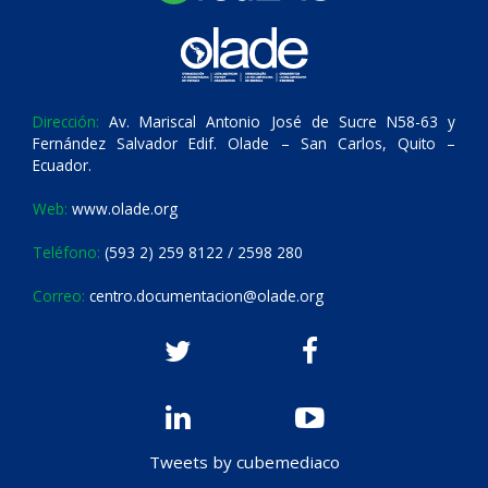
Dirección:
Av. Mariscal Antonio José de Sucre N58-63 y
Fernández Salvador Edif. Olade – San Carlos, Quito –
Ecuador.
Web:
www.olade.org
Teléfono:
(593 2) 259 8122 / 2598 280
Correo:
centro.documentacion@olade.org
Tweets by cubemediaco