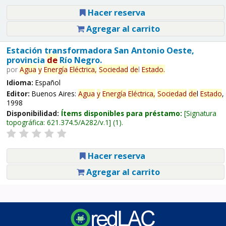
Hacer reserva
Agregar al carrito
Estación transformadora San Antonio Oeste,
provincia
de
Río Negro.
por
Agua
y
Energía
Eléctrica,
Sociedad
de
l
Estado
.
Idioma:
Español
Editor:
Buenos Aires:
Agua
y
Energía
Eléctrica,
Sociedad
de
l
Estado
,
1998
Disponibilidad:
Ítems disponibles para préstamo:
Signatura
topográfica:
621.374.5/A282/v.1
(1).
Hacer reserva
Agregar al carrito