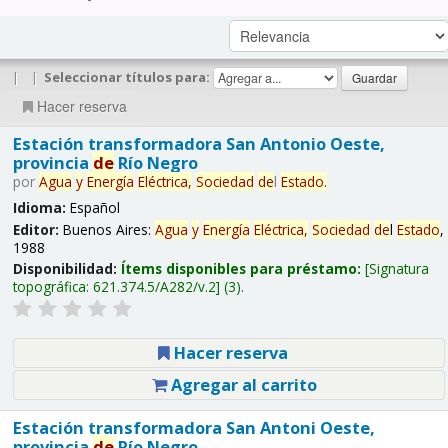
|
|
Seleccionar títulos para:
Hacer reserva
Estación transformadora San Antonio Oeste,
provincia
de
Río Negro
por
Agua
y
Energía
Eléctrica,
Sociedad
de
l
Estado
.
Idioma:
Español
Editor:
Buenos Aires:
Agua
y
Energía
Eléctrica,
Sociedad
de
l
Estado
,
1988
Disponibilidad:
Ítems disponibles para préstamo:
Signatura
topográfica:
621.374.5/A282/v.2
(3).
Hacer reserva
Agregar al carrito
Estación transformadora San Antoni Oeste,
provincia
de
Río Negro