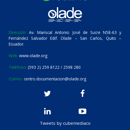
Dirección:
Av. Mariscal Antonio José de Sucre N58-63 y
Fernández Salvador Edif. Olade – San Carlos, Quito –
Ecuador.
Web:
www.olade.org
Teléfono:
(593 2) 259 8122 / 2598 280
Correo:
centro.documentacion@olade.org
Tweets by cubemediaco