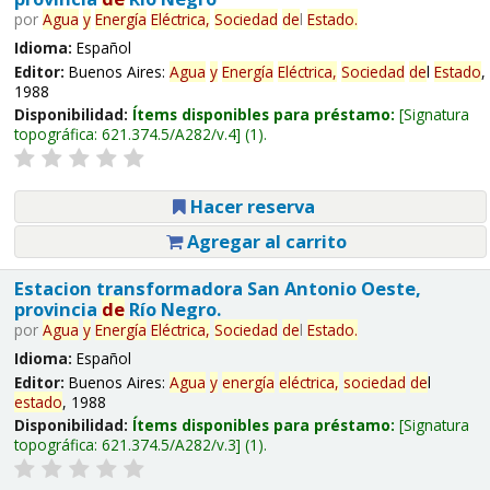
por
Agua
y
Energía
Eléctrica,
Sociedad
de
l
Estado
.
Idioma:
Español
Editor:
Buenos Aires:
Agua
y
Energía
Eléctrica,
Sociedad
de
l
Estado
,
1988
Disponibilidad:
Ítems disponibles para préstamo:
Signatura
topográfica:
621.374.5/A282/v.4
(1).
Hacer reserva
Agregar al carrito
Estacion transformadora San Antonio Oeste,
provincia
de
Río Negro.
por
Agua
y
Energía
Eléctrica,
Sociedad
de
l
Estado
.
Idioma:
Español
Editor:
Buenos Aires:
Agua
y
energía
eléctrica,
sociedad
de
l
estado
, 1988
Disponibilidad:
Ítems disponibles para préstamo:
Signatura
topográfica:
621.374.5/A282/v.3
(1).