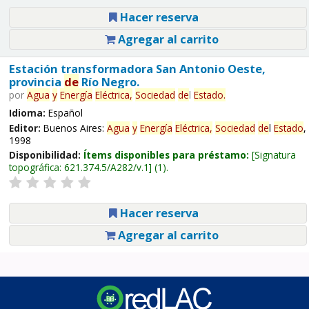
Hacer reserva
Agregar al carrito
Estación transformadora San Antonio Oeste,
provincia
de
Río Negro.
por
Agua
y
Energía
Eléctrica,
Sociedad
de
l
Estado
.
Idioma:
Español
Editor:
Buenos Aires:
Agua
y
Energía
Eléctrica,
Sociedad
de
l
Estado
,
1998
Disponibilidad:
Ítems disponibles para préstamo:
Signatura
topográfica:
621.374.5/A282/v.1
(1).
Hacer reserva
Agregar al carrito