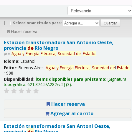
|
|
Seleccionar títulos para:
Hacer reserva
Estación transformadora San Antonio Oeste,
provincia
de
Río Negro
por
Agua
y
Energía
Eléctrica,
Sociedad
de
l
Estado
.
Idioma:
Español
Editor:
Buenos Aires:
Agua
y
Energía
Eléctrica,
Sociedad
de
l
Estado
,
1988
Disponibilidad:
Ítems disponibles para préstamo:
Signatura
topográfica:
621.374.5/A282/v.2
(3).
Hacer reserva
Agregar al carrito
Estación transformadora San Antoni Oeste,
provincia
de
Río Negro