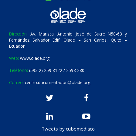
Dirección:
Av. Mariscal Antonio José de Sucre N58-63 y
Fernández Salvador Edif. Olade – San Carlos, Quito –
Ecuador.
Web:
www.olade.org
Teléfono:
(593 2) 259 8122 / 2598 280
Correo:
centro.documentacion@olade.org
Tweets by cubemediaco