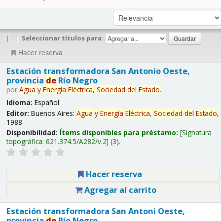
|
|
Seleccionar títulos para:
Hacer reserva
Estación transformadora San Antonio Oeste,
provincia
de
Río Negro
por
Agua
y
Energía
Eléctrica,
Sociedad
de
l
Estado
.
Idioma:
Español
Editor:
Buenos Aires:
Agua
y
Energía
Eléctrica,
Sociedad
de
l
Estado
,
1988
Disponibilidad:
Ítems disponibles para préstamo:
Signatura
topográfica:
621.374.5/A282/v.2
(3).
Hacer reserva
Agregar al carrito
Estación transformadora San Antoni Oeste,
provincia
de
Río Negro