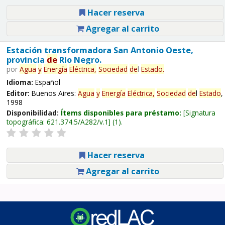
Hacer reserva
Agregar al carrito
Estación transformadora San Antonio Oeste,
provincia
de
Río Negro.
por
Agua
y
Energía
Eléctrica,
Sociedad
de
l
Estado
.
Idioma:
Español
Editor:
Buenos Aires:
Agua
y
Energía
Eléctrica,
Sociedad
de
l
Estado
,
1998
Disponibilidad:
Ítems disponibles para préstamo:
Signatura
topográfica:
621.374.5/A282/v.1
(1).
Hacer reserva
Agregar al carrito