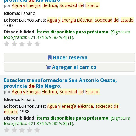
por
Agua
y
Energía
Eléctrica,
Sociedad
de
l
Estado
.
Idioma:
Español
Editor:
Buenos Aires:
Agua
y
Energía
Eléctrica,
Sociedad
de
l
Estado
,
1988
Disponibilidad:
Ítems disponibles para préstamo:
Signatura
topográfica:
621.374.5/A282/v.4
(1).
Hacer reserva
Agregar al carrito
Estacion transformadora San Antonio Oeste,
provincia
de
Río Negro.
por
Agua
y
Energía
Eléctrica,
Sociedad
de
l
Estado
.
Idioma:
Español
Editor:
Buenos Aires:
Agua
y
energía
eléctrica,
sociedad
de
l
estado
, 1988
Disponibilidad:
Ítems disponibles para préstamo:
Signatura
topográfica:
621.374.5/A282/v.3
(1).