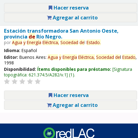
Hacer reserva
Agregar al carrito
Estación transformadora San Antonio Oeste,
provincia
de
Río Negro.
por
Agua
y
Energía
Eléctrica,
Sociedad
de
l
Estado
.
Idioma:
Español
Editor:
Buenos Aires:
Agua
y
Energía
Eléctrica,
Sociedad
de
l
Estado
,
1998
Disponibilidad:
Ítems disponibles para préstamo:
Signatura
topográfica:
621.374.5/A282/v.1
(1).
Hacer reserva
Agregar al carrito