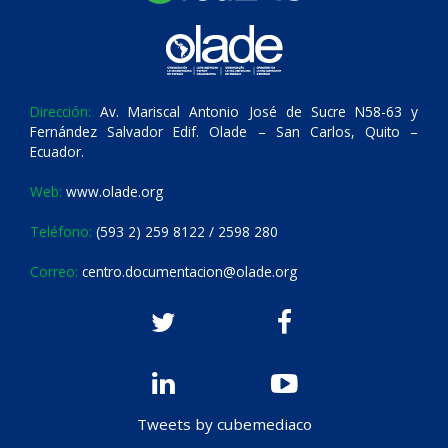
Dirección:
Av. Mariscal Antonio José de Sucre N58-63 y
Fernández Salvador Edif. Olade – San Carlos, Quito –
Ecuador.
Web:
www.olade.org
Teléfono:
(593 2) 259 8122 / 2598 280
Correo:
centro.documentacion@olade.org
Tweets by cubemediaco