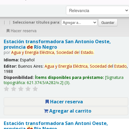
|
|
Seleccionar títulos para:
Hacer reserva
Estación transformadora San Antonio Oeste,
provincia
de
Río Negro
por
Agua
y
Energía
Eléctrica,
Sociedad
de
l
Estado
.
Idioma:
Español
Editor:
Buenos Aires:
Agua
y
Energía
Eléctrica,
Sociedad
de
l
Estado
,
1988
Disponibilidad:
Ítems disponibles para préstamo:
Signatura
topográfica:
621.374.5/A282/v.2
(3).
Hacer reserva
Agregar al carrito
Estación transformadora San Antoni Oeste,
provincia
de
Río Negro