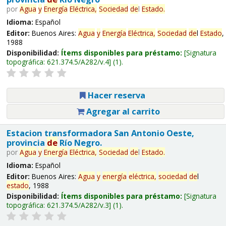
por
Agua
y
Energía
Eléctrica,
Sociedad
de
l
Estado
.
Idioma:
Español
Editor:
Buenos Aires:
Agua
y
Energía
Eléctrica,
Sociedad
de
l
Estado
,
1988
Disponibilidad:
Ítems disponibles para préstamo:
Signatura
topográfica:
621.374.5/A282/v.4
(1).
Hacer reserva
Agregar al carrito
Estacion transformadora San Antonio Oeste,
provincia
de
Río Negro.
por
Agua
y
Energía
Eléctrica,
Sociedad
de
l
Estado
.
Idioma:
Español
Editor:
Buenos Aires:
Agua
y
energía
eléctrica,
sociedad
de
l
estado
, 1988
Disponibilidad:
Ítems disponibles para préstamo:
Signatura
topográfica:
621.374.5/A282/v.3
(1).