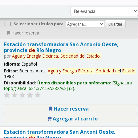
|
|
Seleccionar títulos para:
Hacer reserva
Estación transformadora San Antonio Oeste,
provincia
de
Río Negro
por
Agua
y
Energía
Eléctrica,
Sociedad
de
l
Estado
.
Idioma:
Español
Editor:
Buenos Aires:
Agua
y
Energía
Eléctrica,
Sociedad
de
l
Estado
,
1988
Disponibilidad:
Ítems disponibles para préstamo:
Signatura
topográfica:
621.374.5/A282/v.2
(3).
Hacer reserva
Agregar al carrito
Estación transformadora San Antoni Oeste,
provincia
de
Río Negro