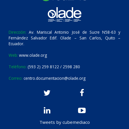
Dirección:
Av. Mariscal Antonio José de Sucre N58-63 y
Fernández Salvador Edif. Olade – San Carlos, Quito –
Ecuador.
Web:
www.olade.org
Teléfono:
(593 2) 259 8122 / 2598 280
Correo:
centro.documentacion@olade.org
Tweets by cubemediaco