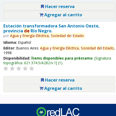
Hacer reserva
Agregar al carrito
Estación transformadora San Antonio Oeste,
provincia
de
Río Negro.
por
Agua
y
Energía
Eléctrica,
Sociedad
de
l
Estado
.
Idioma:
Español
Editor:
Buenos Aires:
Agua
y
Energía
Eléctrica,
Sociedad
de
l
Estado
,
1998
Disponibilidad:
Ítems disponibles para préstamo:
Signatura
topográfica:
621.374.5/A282/v.1
(1).
Hacer reserva
Agregar al carrito