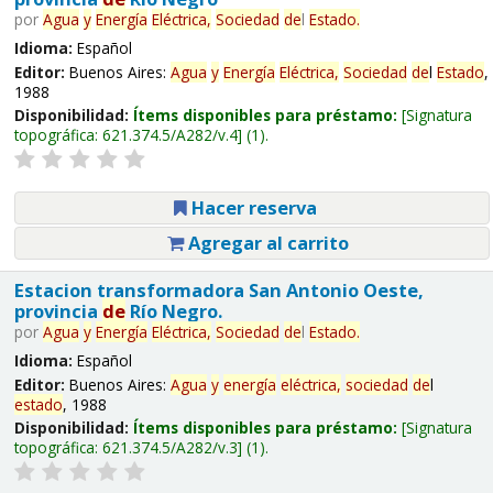
por
Agua
y
Energía
Eléctrica,
Sociedad
de
l
Estado
.
Idioma:
Español
Editor:
Buenos Aires:
Agua
y
Energía
Eléctrica,
Sociedad
de
l
Estado
,
1988
Disponibilidad:
Ítems disponibles para préstamo:
Signatura
topográfica:
621.374.5/A282/v.4
(1).
Hacer reserva
Agregar al carrito
Estacion transformadora San Antonio Oeste,
provincia
de
Río Negro.
por
Agua
y
Energía
Eléctrica,
Sociedad
de
l
Estado
.
Idioma:
Español
Editor:
Buenos Aires:
Agua
y
energía
eléctrica,
sociedad
de
l
estado
, 1988
Disponibilidad:
Ítems disponibles para préstamo:
Signatura
topográfica:
621.374.5/A282/v.3
(1).