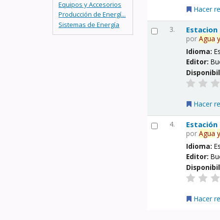
Equipos y Accesorios
Hacer r
Producción de Energí...
Sistemas de Energía
3.
Estacion
por
Agua
Idioma:
E
Editor:
Bu
Disponibi
Hacer r
4.
Estación
por
Agua
Idioma:
E
Editor:
Bu
Disponibi
Hacer r