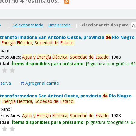
tornó 4 resultados.
|
Seleccionar todo
Limpiar todo
|
Seleccionar títulos para:
o
 transformadora San Antonio Oeste, provincia
de
Río Negro
y
Energía
Eléctrica,
Sociedad
de
l
Estado
.
spañol
enos Aires:
Agua
y
Energía
Eléctrica,
Sociedad
de
l
Estado
, 1988
lidad:
Ítems disponibles para préstamo:
Signatura topográfica:
62
eserva
Agregar al carrito
 transformadora San Antoni Oeste, provincia
de
Río Negro
y
Energía
Eléctrica,
Sociedad
de
l
Estado
.
spañol
enos Aires:
Agua
y
Energía
Eléctrica,
Sociedad
de
l
Estado
, 1988
lidad:
Ítems disponibles para préstamo:
Signatura topográfica:
62