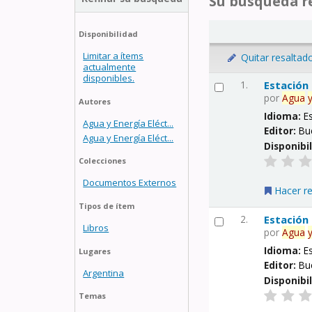
Su búsqueda re
Disponibilidad
Limitar a ítems
Quitar resaltad
actualmente
disponibles.
1.
Estación
por
Agua
Autores
Idioma:
E
Agua y Energía Eléct...
Editor:
Bu
Agua y Energía Eléct...
Disponibi
Colecciones
Documentos Externos
Hacer r
Tipos de ítem
2.
Estación
Libros
por
Agua
Idioma:
E
Lugares
Editor:
Bu
Argentina
Disponibi
Temas