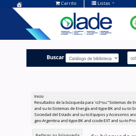
Carrito
Listas
Centro de
Documentación
OLADE -
Buscar
Inicio
›
Resultados de la búsqueda para 'ccl=su:"Sistemas de E
and su-to:Sistemas de Energía and itype:BK and su-to:Si
Sociedad del Estado and su-to:Equipos y Accesorios and
geo:Argentina and itype:BK and ccode:EXT and su-to:Prod
Refinar su búsqueda