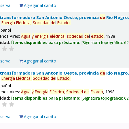
eserva
Agregar al carrito
 transformadora San Antonio Oeste, provincia
de
Río Negro
y
Energía
Eléctrica,
Sociedad
de
l
Estado
.
spañol
enos Aires:
Agua
y
energía
eléctrica,
sociedad
de
l
estado
, 1988
lidad:
Ítems disponibles para préstamo:
Signatura topográfica:
62
eserva
Agregar al carrito
 transformadora San Antonio Oeste, provincia
de
Río Negro
y
Energía
Eléctrica,
Sociedad
de
l
Estado
.
spañol
enos Aires:
Agua
y
Energía
Eléctrica,
Sociedad
de
l
Estado
, 1998
lidad:
Ítems disponibles para préstamo:
Signatura topográfica:
62
eserva
Agregar al carrito