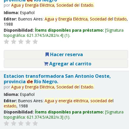
por
Agua
y
Energía
Eléctrica,
Sociedad
de
l
Estado
.
Idioma:
Español
Editor:
Buenos Aires:
Agua
y
Energía
Eléctrica,
Sociedad
de
l
Estado
,
1988
Disponibilidad:
Ítems disponibles para préstamo:
Signatura
topográfica:
621.374.5/A282/v.4
(1).
Hacer reserva
Agregar al carrito
Estacion transformadora San Antonio Oeste,
provincia
de
Río Negro.
por
Agua
y
Energía
Eléctrica,
Sociedad
de
l
Estado
.
Idioma:
Español
Editor:
Buenos Aires:
Agua
y
energía
eléctrica,
sociedad
de
l
estado
, 1988
Disponibilidad:
Ítems disponibles para préstamo:
Signatura
topográfica:
621.374.5/A282/v.3
(1).