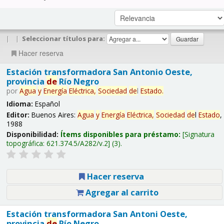
|
|
Seleccionar títulos para:
Hacer reserva
Estación transformadora San Antonio Oeste,
provincia
de
Río Negro
por
Agua
y
Energía
Eléctrica,
Sociedad
de
l
Estado
.
Idioma:
Español
Editor:
Buenos Aires:
Agua
y
Energía
Eléctrica,
Sociedad
de
l
Estado
,
1988
Disponibilidad:
Ítems disponibles para préstamo:
Signatura
topográfica:
621.374.5/A282/v.2
(3).
Hacer reserva
Agregar al carrito
Estación transformadora San Antoni Oeste,
provincia
de
Río Negro