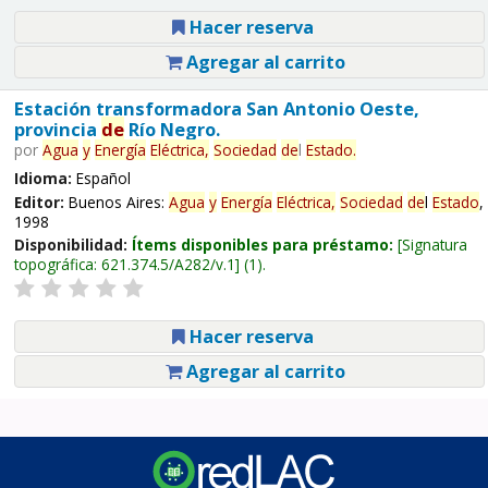
Hacer reserva
Agregar al carrito
Estación transformadora San Antonio Oeste,
provincia
de
Río Negro.
por
Agua
y
Energía
Eléctrica,
Sociedad
de
l
Estado
.
Idioma:
Español
Editor:
Buenos Aires:
Agua
y
Energía
Eléctrica,
Sociedad
de
l
Estado
,
1998
Disponibilidad:
Ítems disponibles para préstamo:
Signatura
topográfica:
621.374.5/A282/v.1
(1).
Hacer reserva
Agregar al carrito