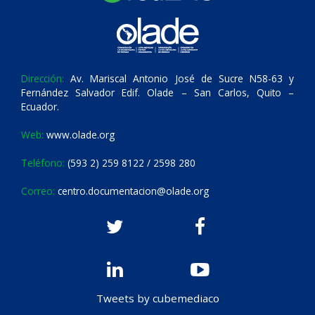
Dirección:
Av. Mariscal Antonio José de Sucre N58-63 y
Fernández Salvador Edif. Olade – San Carlos, Quito –
Ecuador.
Web:
www.olade.org
Teléfono:
(593 2) 259 8122 / 2598 280
Correo:
centro.documentacion@olade.org
Tweets by cubemediaco