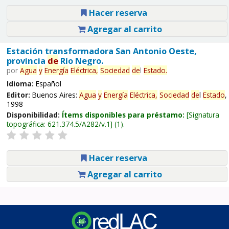
Hacer reserva
Agregar al carrito
Estación transformadora San Antonio Oeste,
provincia
de
Río Negro.
por
Agua
y
Energía
Eléctrica,
Sociedad
de
l
Estado
.
Idioma:
Español
Editor:
Buenos Aires:
Agua
y
Energía
Eléctrica,
Sociedad
de
l
Estado
,
1998
Disponibilidad:
Ítems disponibles para préstamo:
Signatura
topográfica:
621.374.5/A282/v.1
(1).
Hacer reserva
Agregar al carrito