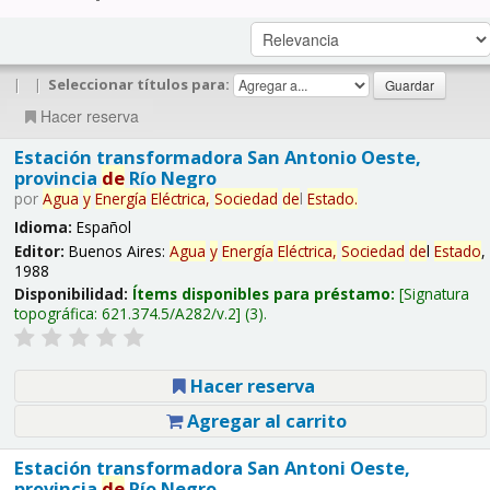
|
|
Seleccionar títulos para:
Hacer reserva
Estación transformadora San Antonio Oeste,
provincia
de
Río Negro
por
Agua
y
Energía
Eléctrica,
Sociedad
de
l
Estado
.
Idioma:
Español
Editor:
Buenos Aires:
Agua
y
Energía
Eléctrica,
Sociedad
de
l
Estado
,
1988
Disponibilidad:
Ítems disponibles para préstamo:
Signatura
topográfica:
621.374.5/A282/v.2
(3).
Hacer reserva
Agregar al carrito
Estación transformadora San Antoni Oeste,
provincia
de
Río Negro