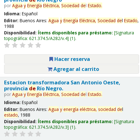
por
Agua
y
Energía
Eléctrica,
Sociedad
de
l
Estado
.
Idioma:
Español
Editor:
Buenos Aires:
Agua
y
Energía
Eléctrica,
Sociedad
de
l
Estado
,
1988
Disponibilidad:
Ítems disponibles para préstamo:
Signatura
topográfica:
621.374.5/A282/v.4
(1).
Hacer reserva
Agregar al carrito
Estacion transformadora San Antonio Oeste,
provincia
de
Río Negro.
por
Agua
y
Energía
Eléctrica,
Sociedad
de
l
Estado
.
Idioma:
Español
Editor:
Buenos Aires:
Agua
y
energía
eléctrica,
sociedad
de
l
estado
, 1988
Disponibilidad:
Ítems disponibles para préstamo:
Signatura
topográfica:
621.374.5/A282/v.3
(1).