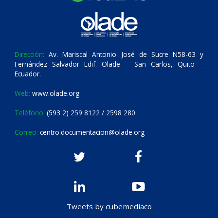
Dirección:
Av. Mariscal Antonio José de Sucre N58-63 y
Fernández Salvador Edif. Olade – San Carlos, Quito –
Ecuador.
Web:
www.olade.org
Teléfono:
(593 2) 259 8122 / 2598 280
Correo:
centro.documentacion@olade.org
Tweets by cubemediaco