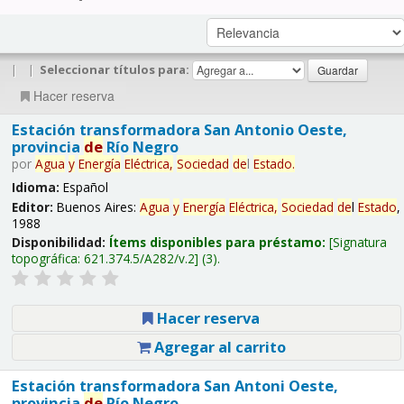
|
|
Seleccionar títulos para:
Hacer reserva
Estación transformadora San Antonio Oeste,
provincia
de
Río Negro
por
Agua
y
Energía
Eléctrica,
Sociedad
de
l
Estado
.
Idioma:
Español
Editor:
Buenos Aires:
Agua
y
Energía
Eléctrica,
Sociedad
de
l
Estado
,
1988
Disponibilidad:
Ítems disponibles para préstamo:
Signatura
topográfica:
621.374.5/A282/v.2
(3).
Hacer reserva
Agregar al carrito
Estación transformadora San Antoni Oeste,
provincia
de
Río Negro