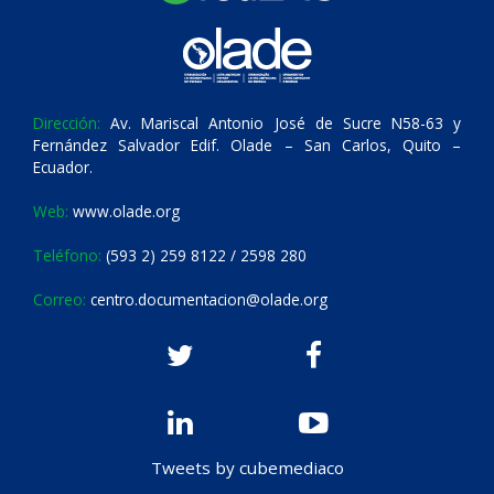
Dirección:
Av. Mariscal Antonio José de Sucre N58-63 y
Fernández Salvador Edif. Olade – San Carlos, Quito –
Ecuador.
Web:
www.olade.org
Teléfono:
(593 2) 259 8122 / 2598 280
Correo:
centro.documentacion@olade.org
Tweets by cubemediaco