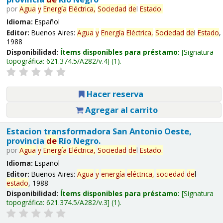
por
Agua
y
Energía
Eléctrica,
Sociedad
de
l
Estado
.
Idioma:
Español
Editor:
Buenos Aires:
Agua
y
Energía
Eléctrica,
Sociedad
de
l
Estado
,
1988
Disponibilidad:
Ítems disponibles para préstamo:
Signatura
topográfica:
621.374.5/A282/v.4
(1).
Hacer reserva
Agregar al carrito
Estacion transformadora San Antonio Oeste,
provincia
de
Río Negro.
por
Agua
y
Energía
Eléctrica,
Sociedad
de
l
Estado
.
Idioma:
Español
Editor:
Buenos Aires:
Agua
y
energía
eléctrica,
sociedad
de
l
estado
, 1988
Disponibilidad:
Ítems disponibles para préstamo:
Signatura
topográfica:
621.374.5/A282/v.3
(1).