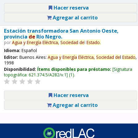
Hacer reserva
Agregar al carrito
Estación transformadora San Antonio Oeste,
provincia
de
Río Negro.
por
Agua
y
Energía
Eléctrica,
Sociedad
de
l
Estado
.
Idioma:
Español
Editor:
Buenos Aires:
Agua
y
Energía
Eléctrica,
Sociedad
de
l
Estado
,
1998
Disponibilidad:
Ítems disponibles para préstamo:
Signatura
topográfica:
621.374.5/A282/v.1
(1).
Hacer reserva
Agregar al carrito