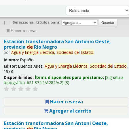
|
|
Seleccionar títulos para:
Hacer reserva
Estación transformadora San Antonio Oeste,
provincia
de
Río Negro
por
Agua
y
Energía
Eléctrica,
Sociedad
de
l
Estado
.
Idioma:
Español
Editor:
Buenos Aires:
Agua
y
Energía
Eléctrica,
Sociedad
de
l
Estado
,
1988
Disponibilidad:
Ítems disponibles para préstamo:
Signatura
topográfica:
621.374.5/A282/v.2
(3).
Hacer reserva
Agregar al carrito
Estación transformadora San Antoni Oeste,
provincia
de
Río Negro