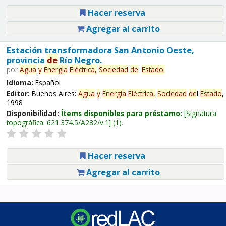
Hacer reserva
Agregar al carrito
Estación transformadora San Antonio Oeste,
provincia
de
Río Negro.
por
Agua
y
Energía
Eléctrica,
Sociedad
de
l
Estado
.
Idioma:
Español
Editor:
Buenos Aires:
Agua
y
Energía
Eléctrica,
Sociedad
de
l
Estado
,
1998
Disponibilidad:
Ítems disponibles para préstamo:
Signatura
topográfica:
621.374.5/A282/v.1
(1).
Hacer reserva
Agregar al carrito