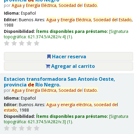
por
Agua
y
Energía
Eléctrica,
Sociedad
de
l
Estado
.
Idioma:
Español
Editor:
Buenos Aires:
Agua
y
Energía
Eléctrica,
Sociedad
de
l
Estado
,
1988
Disponibilidad:
Ítems disponibles para préstamo:
Signatura
topográfica:
621.374.5/A282/v.4
(1).
Hacer reserva
Agregar al carrito
Estacion transformadora San Antonio Oeste,
provincia
de
Río Negro.
por
Agua
y
Energía
Eléctrica,
Sociedad
de
l
Estado
.
Idioma:
Español
Editor:
Buenos Aires:
Agua
y
energía
eléctrica,
sociedad
de
l
estado
, 1988
Disponibilidad:
Ítems disponibles para préstamo:
Signatura
topográfica:
621.374.5/A282/v.3
(1).