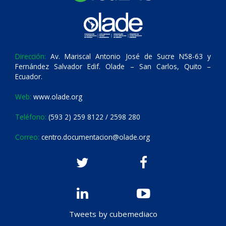
Dirección:
Av. Mariscal Antonio José de Sucre N58-63 y
Fernández Salvador Edif. Olade – San Carlos, Quito –
Ecuador.
Web:
www.olade.org
Teléfono:
(593 2) 259 8122 / 2598 280
Correo:
centro.documentacion@olade.org
Tweets by cubemediaco