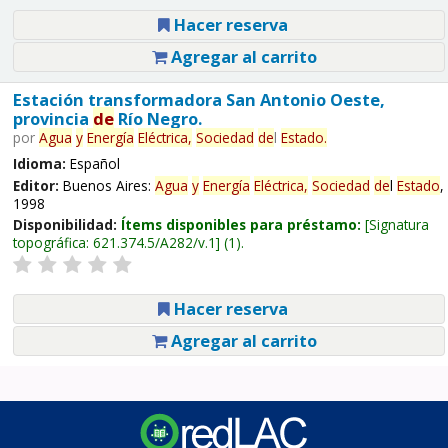
Hacer reserva
Agregar al carrito
Estación transformadora San Antonio Oeste,
provincia
de
Río Negro.
por
Agua
y
Energía
Eléctrica,
Sociedad
de
l
Estado
.
Idioma:
Español
Editor:
Buenos Aires:
Agua
y
Energía
Eléctrica,
Sociedad
de
l
Estado
,
1998
Disponibilidad:
Ítems disponibles para préstamo:
Signatura
topográfica:
621.374.5/A282/v.1
(1).
Hacer reserva
Agregar al carrito