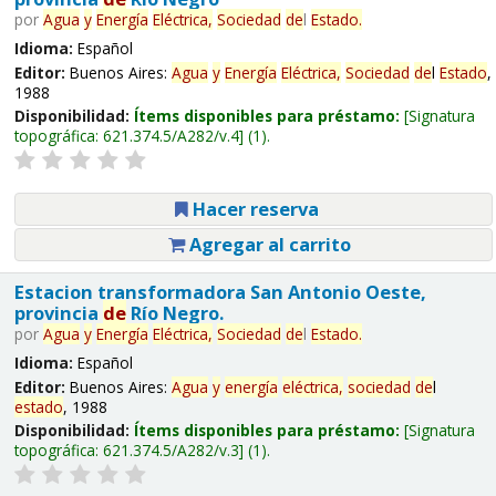
por
Agua
y
Energía
Eléctrica,
Sociedad
de
l
Estado
.
Idioma:
Español
Editor:
Buenos Aires:
Agua
y
Energía
Eléctrica,
Sociedad
de
l
Estado
,
1988
Disponibilidad:
Ítems disponibles para préstamo:
Signatura
topográfica:
621.374.5/A282/v.4
(1).
Hacer reserva
Agregar al carrito
Estacion transformadora San Antonio Oeste,
provincia
de
Río Negro.
por
Agua
y
Energía
Eléctrica,
Sociedad
de
l
Estado
.
Idioma:
Español
Editor:
Buenos Aires:
Agua
y
energía
eléctrica,
sociedad
de
l
estado
, 1988
Disponibilidad:
Ítems disponibles para préstamo:
Signatura
topográfica:
621.374.5/A282/v.3
(1).