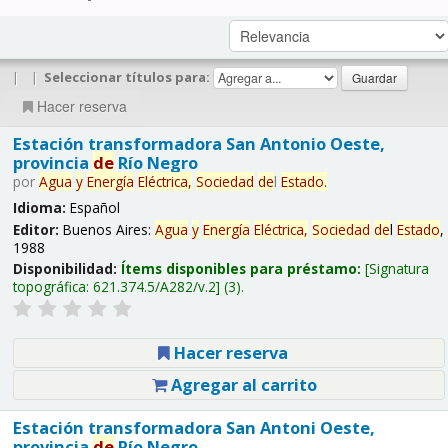
|
|
Seleccionar títulos para:
Hacer reserva
Estación transformadora San Antonio Oeste,
provincia
de
Río Negro
por
Agua
y
Energía
Eléctrica,
Sociedad
de
l
Estado
.
Idioma:
Español
Editor:
Buenos Aires:
Agua
y
Energía
Eléctrica,
Sociedad
de
l
Estado
,
1988
Disponibilidad:
Ítems disponibles para préstamo:
Signatura
topográfica:
621.374.5/A282/v.2
(3).
Hacer reserva
Agregar al carrito
Estación transformadora San Antoni Oeste,
provincia
de
Río Negro