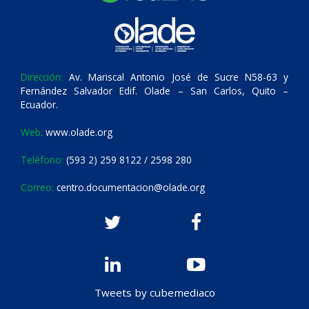
Dirección:
Av. Mariscal Antonio José de Sucre N58-63 y
Fernández Salvador Edif. Olade – San Carlos, Quito –
Ecuador.
Web:
www.olade.org
Teléfono:
(593 2) 259 8122 / 2598 280
Correo:
centro.documentacion@olade.org
Tweets by cubemediaco