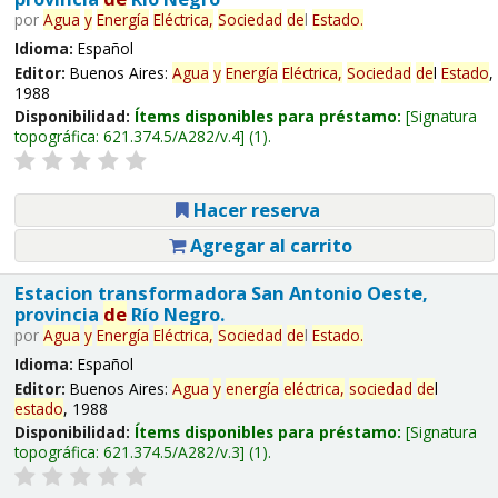
por
Agua
y
Energía
Eléctrica,
Sociedad
de
l
Estado
.
Idioma:
Español
Editor:
Buenos Aires:
Agua
y
Energía
Eléctrica,
Sociedad
de
l
Estado
,
1988
Disponibilidad:
Ítems disponibles para préstamo:
Signatura
topográfica:
621.374.5/A282/v.4
(1).
Hacer reserva
Agregar al carrito
Estacion transformadora San Antonio Oeste,
provincia
de
Río Negro.
por
Agua
y
Energía
Eléctrica,
Sociedad
de
l
Estado
.
Idioma:
Español
Editor:
Buenos Aires:
Agua
y
energía
eléctrica,
sociedad
de
l
estado
, 1988
Disponibilidad:
Ítems disponibles para préstamo:
Signatura
topográfica:
621.374.5/A282/v.3
(1).