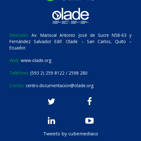
Dirección:
Av. Mariscal Antonio José de Sucre N58-63 y
Fernández Salvador Edif. Olade – San Carlos, Quito –
Ecuador.
Web:
www.olade.org
Teléfono:
(593 2) 259 8122 / 2598 280
Correo:
centro.documentacion@olade.org
Tweets by cubemediaco