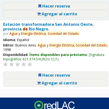
Hacer reserva
Agregar al carrito
Estación transformadora San Antonio Oeste,
provincia
de
Río Negro.
por
Agua
y
Energía
Eléctrica,
Sociedad
de
l
Estado
.
Idioma:
Español
Editor:
Buenos Aires:
Agua
y
Energía
Eléctrica,
Sociedad
de
l
Estado
,
1998
Disponibilidad:
Ítems disponibles para préstamo:
Signatura
topográfica:
621.374.5/A282/v.1
(1).
Hacer reserva
Agregar al carrito