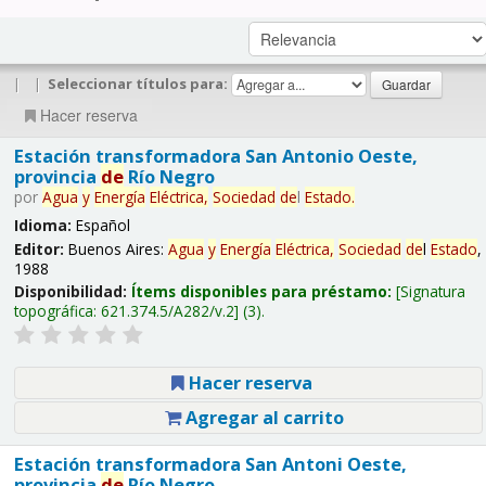
|
|
Seleccionar títulos para:
Hacer reserva
Estación transformadora San Antonio Oeste,
provincia
de
Río Negro
por
Agua
y
Energía
Eléctrica,
Sociedad
de
l
Estado
.
Idioma:
Español
Editor:
Buenos Aires:
Agua
y
Energía
Eléctrica,
Sociedad
de
l
Estado
,
1988
Disponibilidad:
Ítems disponibles para préstamo:
Signatura
topográfica:
621.374.5/A282/v.2
(3).
Hacer reserva
Agregar al carrito
Estación transformadora San Antoni Oeste,
provincia
de
Río Negro