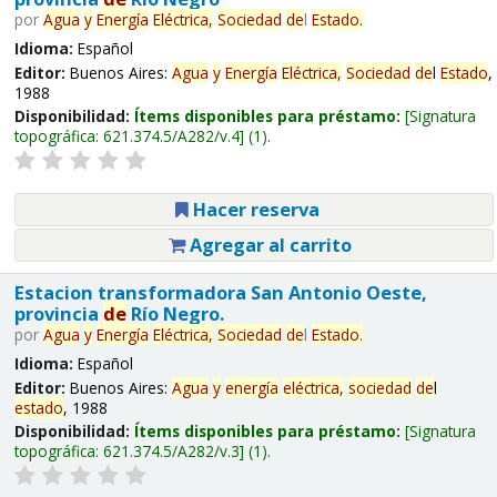
por
Agua
y
Energía
Eléctrica,
Sociedad
de
l
Estado
.
Idioma:
Español
Editor:
Buenos Aires:
Agua
y
Energía
Eléctrica,
Sociedad
de
l
Estado
,
1988
Disponibilidad:
Ítems disponibles para préstamo:
Signatura
topográfica:
621.374.5/A282/v.4
(1).
Hacer reserva
Agregar al carrito
Estacion transformadora San Antonio Oeste,
provincia
de
Río Negro.
por
Agua
y
Energía
Eléctrica,
Sociedad
de
l
Estado
.
Idioma:
Español
Editor:
Buenos Aires:
Agua
y
energía
eléctrica,
sociedad
de
l
estado
, 1988
Disponibilidad:
Ítems disponibles para préstamo:
Signatura
topográfica:
621.374.5/A282/v.3
(1).