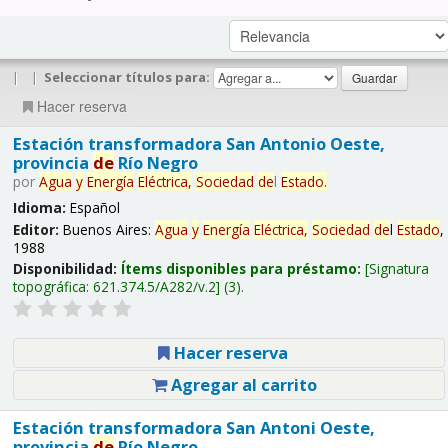
|
|
Seleccionar títulos para:
Hacer reserva
Estación transformadora San Antonio Oeste,
provincia
de
Río Negro
por
Agua
y
Energía
Eléctrica,
Sociedad
de
l
Estado
.
Idioma:
Español
Editor:
Buenos Aires:
Agua
y
Energía
Eléctrica,
Sociedad
de
l
Estado
,
1988
Disponibilidad:
Ítems disponibles para préstamo:
Signatura
topográfica:
621.374.5/A282/v.2
(3).
Hacer reserva
Agregar al carrito
Estación transformadora San Antoni Oeste,
provincia
de
Río Negro