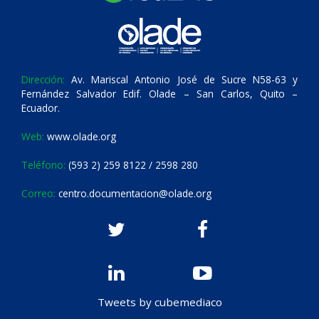
Dirección:
Av. Mariscal Antonio José de Sucre N58-63 y
Fernández Salvador Edif. Olade – San Carlos, Quito –
Ecuador.
Web:
www.olade.org
Teléfono:
(593 2) 259 8122 / 2598 280
Correo:
centro.documentacion@olade.org
Tweets by cubemediaco