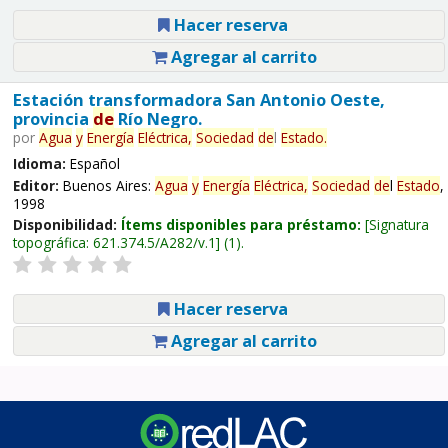
Hacer reserva
Agregar al carrito
Estación transformadora San Antonio Oeste,
provincia
de
Río Negro.
por
Agua
y
Energía
Eléctrica,
Sociedad
de
l
Estado
.
Idioma:
Español
Editor:
Buenos Aires:
Agua
y
Energía
Eléctrica,
Sociedad
de
l
Estado
,
1998
Disponibilidad:
Ítems disponibles para préstamo:
Signatura
topográfica:
621.374.5/A282/v.1
(1).
Hacer reserva
Agregar al carrito