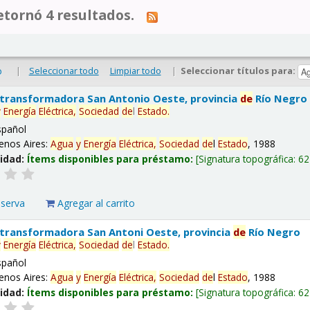
tornó 4 resultados.
|
Seleccionar todo
Limpiar todo
|
Seleccionar títulos para:
o
 transformadora San Antonio Oeste, provincia
de
Río Negro
y
Energía
Eléctrica,
Sociedad
de
l
Estado
.
spañol
enos Aires:
Agua
y
Energía
Eléctrica,
Sociedad
de
l
Estado
, 1988
lidad:
Ítems disponibles para préstamo:
Signatura topográfica:
62
eserva
Agregar al carrito
 transformadora San Antoni Oeste, provincia
de
Río Negro
y
Energía
Eléctrica,
Sociedad
de
l
Estado
.
spañol
enos Aires:
Agua
y
Energía
Eléctrica,
Sociedad
de
l
Estado
, 1988
lidad:
Ítems disponibles para préstamo:
Signatura topográfica:
62