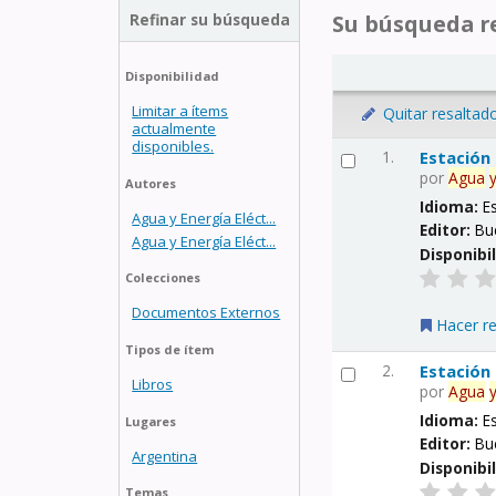
Refinar su búsqueda
Su búsqueda re
Disponibilidad
Limitar a ítems
Quitar resaltad
actualmente
disponibles.
1.
Estación
por
Agua
Autores
Idioma:
E
Agua y Energía Eléct...
Editor:
Bu
Agua y Energía Eléct...
Disponibi
Colecciones
Documentos Externos
Hacer r
Tipos de ítem
2.
Estación
Libros
por
Agua
Idioma:
E
Lugares
Editor:
Bu
Argentina
Disponibi
Temas