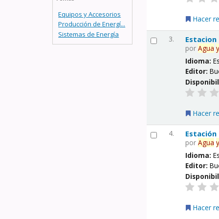
Equipos y Accesorios
Hacer r
Producción de Energí...
Sistemas de Energía
3.
Estacion
por
Agua
Idioma:
E
Editor:
Bu
Disponibi
Hacer r
4.
Estación
por
Agua
Idioma:
E
Editor:
Bu
Disponibi
Hacer r