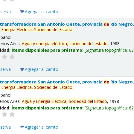
eserva
Agregar al carrito
 transformadora San Antonio Oeste, provincia
de
Río Negro
y
Energía
Eléctrica,
Sociedad
de
l
Estado
.
spañol
enos Aires:
Agua
y
energía
eléctrica,
sociedad
de
l
estado
, 1988
lidad:
Ítems disponibles para préstamo:
Signatura topográfica:
62
eserva
Agregar al carrito
 transformadora San Antonio Oeste, provincia
de
Río Negro
y
Energía
Eléctrica,
Sociedad
de
l
Estado
.
spañol
enos Aires:
Agua
y
Energía
Eléctrica,
Sociedad
de
l
Estado
, 1998
lidad:
Ítems disponibles para préstamo:
Signatura topográfica:
62
eserva
Agregar al carrito