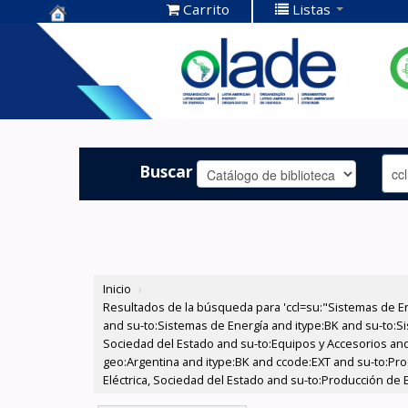
Carrito
Listas
Centro de
Documentación
OLADE -
Buscar
Inicio
›
Resultados de la búsqueda para 'ccl=su:"Sistemas de E
and su-to:Sistemas de Energía and itype:BK and su-to:Si
Sociedad del Estado and su-to:Equipos y Accesorios and
geo:Argentina and itype:BK and ccode:EXT and su-to:Prod
Eléctrica, Sociedad del Estado and su-to:Producción de 