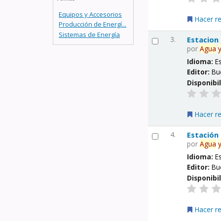
Equipos y Accesorios
Hacer r
Producción de Energí...
Sistemas de Energía
3.
Estacion
por
Agua
Idioma:
E
Editor:
Bu
Disponibi
Hacer r
4.
Estación
por
Agua
Idioma:
E
Editor:
Bu
Disponibi
Hacer r