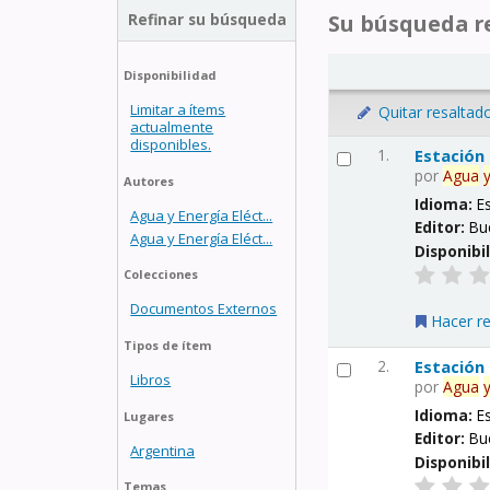
Refinar su búsqueda
Su búsqueda re
Disponibilidad
Limitar a ítems
Quitar resaltad
actualmente
disponibles.
1.
Estación
por
Agua
Autores
Idioma:
E
Agua y Energía Eléct...
Editor:
Bu
Agua y Energía Eléct...
Disponibi
Colecciones
Documentos Externos
Hacer r
Tipos de ítem
2.
Estación
Libros
por
Agua
Idioma:
E
Lugares
Editor:
Bu
Argentina
Disponibi
Temas