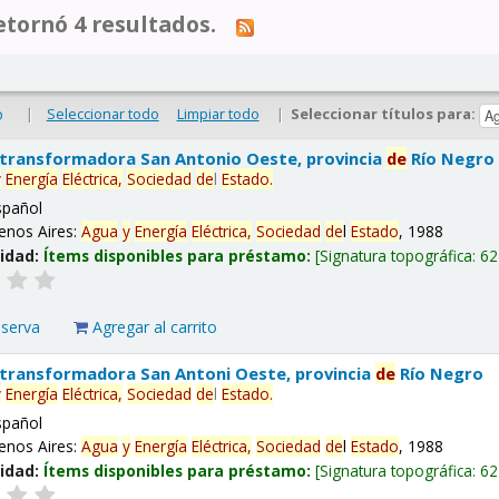
tornó 4 resultados.
|
Seleccionar todo
Limpiar todo
|
Seleccionar títulos para:
o
 transformadora San Antonio Oeste, provincia
de
Río Negro
y
Energía
Eléctrica,
Sociedad
de
l
Estado
.
spañol
enos Aires:
Agua
y
Energía
Eléctrica,
Sociedad
de
l
Estado
, 1988
lidad:
Ítems disponibles para préstamo:
Signatura topográfica:
62
eserva
Agregar al carrito
 transformadora San Antoni Oeste, provincia
de
Río Negro
y
Energía
Eléctrica,
Sociedad
de
l
Estado
.
spañol
enos Aires:
Agua
y
Energía
Eléctrica,
Sociedad
de
l
Estado
, 1988
lidad:
Ítems disponibles para préstamo:
Signatura topográfica:
62