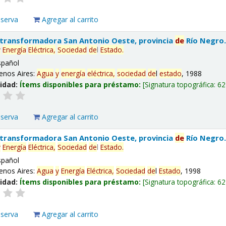
eserva
Agregar al carrito
 transformadora San Antonio Oeste, provincia
de
Río Negro
y
Energía
Eléctrica,
Sociedad
de
l
Estado
.
spañol
enos Aires:
Agua
y
energía
eléctrica,
sociedad
de
l
estado
, 1988
lidad:
Ítems disponibles para préstamo:
Signatura topográfica:
62
eserva
Agregar al carrito
 transformadora San Antonio Oeste, provincia
de
Río Negro
y
Energía
Eléctrica,
Sociedad
de
l
Estado
.
spañol
enos Aires:
Agua
y
Energía
Eléctrica,
Sociedad
de
l
Estado
, 1998
lidad:
Ítems disponibles para préstamo:
Signatura topográfica:
62
eserva
Agregar al carrito