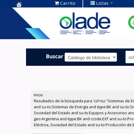
Carrito
Listas
Centro de
Documentación
OLADE -
Buscar
Inicio
›
Resultados de la búsqueda para 'ccl=su:"Sistemas de E
and su-to:Sistemas de Energía and itype:BK and su-to:Si
Sociedad del Estado and su-to:Equipos y Accesorios and
geo:Argentina and itype:BK and ccode:EXT and su-to:Prod
Eléctrica, Sociedad del Estado and su-to:Producción de 