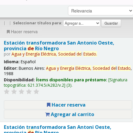
|
|
Seleccionar títulos para:
Hacer reserva
Estación transformadora San Antonio Oeste,
provincia
de
Río Negro
por
Agua
y
Energía
Eléctrica,
Sociedad
de
l
Estado
.
Idioma:
Español
Editor:
Buenos Aires:
Agua
y
Energía
Eléctrica,
Sociedad
de
l
Estado
,
1988
Disponibilidad:
Ítems disponibles para préstamo:
Signatura
topográfica:
621.374.5/A282/v.2
(3).
Hacer reserva
Agregar al carrito
Estación transformadora San Antoni Oeste,
provincia
de
Río Negro