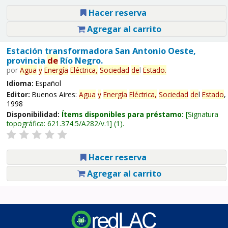
Hacer reserva
Agregar al carrito
Estación transformadora San Antonio Oeste,
provincia
de
Río Negro.
por
Agua
y
Energía
Eléctrica,
Sociedad
de
l
Estado
.
Idioma:
Español
Editor:
Buenos Aires:
Agua
y
Energía
Eléctrica,
Sociedad
de
l
Estado
,
1998
Disponibilidad:
Ítems disponibles para préstamo:
Signatura
topográfica:
621.374.5/A282/v.1
(1).
Hacer reserva
Agregar al carrito