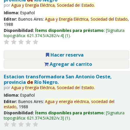
por
Agua
y
Energía
Eléctrica,
Sociedad
de
l
Estado
.
Idioma:
Español
Editor:
Buenos Aires:
Agua
y
Energía
Eléctrica,
Sociedad
de
l
Estado
,
1988
Disponibilidad:
Ítems disponibles para préstamo:
Signatura
topográfica:
621.374.5/A282/v.4
(1).
Hacer reserva
Agregar al carrito
Estacion transformadora San Antonio Oeste,
provincia
de
Río Negro.
por
Agua
y
Energía
Eléctrica,
Sociedad
de
l
Estado
.
Idioma:
Español
Editor:
Buenos Aires:
Agua
y
energía
eléctrica,
sociedad
de
l
estado
, 1988
Disponibilidad:
Ítems disponibles para préstamo:
Signatura
topográfica:
621.374.5/A282/v.3
(1).