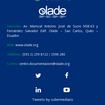
Dirección:
Av. Mariscal Antonio José de Sucre N58-63 y
Fernández Salvador Edif. Olade – San Carlos, Quito –
Ecuador.
Web:
www.olade.org
Teléfono:
(593 2) 259 8122 / 2598 280
Correo:
centro.documentacion@olade.org
Tweets by cubemediaco