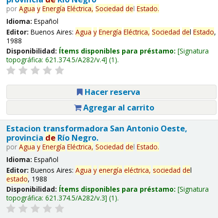
por
Agua
y
Energía
Eléctrica,
Sociedad
de
l
Estado
.
Idioma:
Español
Editor:
Buenos Aires:
Agua
y
Energía
Eléctrica,
Sociedad
de
l
Estado
,
1988
Disponibilidad:
Ítems disponibles para préstamo:
Signatura
topográfica:
621.374.5/A282/v.4
(1).
Hacer reserva
Agregar al carrito
Estacion transformadora San Antonio Oeste,
provincia
de
Río Negro.
por
Agua
y
Energía
Eléctrica,
Sociedad
de
l
Estado
.
Idioma:
Español
Editor:
Buenos Aires:
Agua
y
energía
eléctrica,
sociedad
de
l
estado
, 1988
Disponibilidad:
Ítems disponibles para préstamo:
Signatura
topográfica:
621.374.5/A282/v.3
(1).