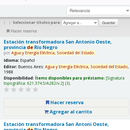
|
|
Seleccionar títulos para:
Hacer reserva
Estación transformadora San Antonio Oeste,
provincia
de
Río Negro
por
Agua
y
Energía
Eléctrica,
Sociedad
de
l
Estado
.
Idioma:
Español
Editor:
Buenos Aires:
Agua
y
Energía
Eléctrica,
Sociedad
de
l
Estado
,
1988
Disponibilidad:
Ítems disponibles para préstamo:
Signatura
topográfica:
621.374.5/A282/v.2
(3).
Hacer reserva
Agregar al carrito
Estación transformadora San Antoni Oeste,
provincia
de
Río Negro