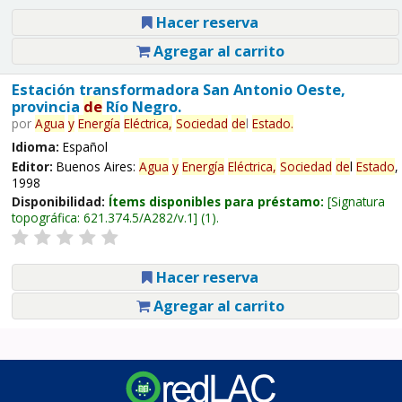
Hacer reserva
Agregar al carrito
Estación transformadora San Antonio Oeste,
provincia
de
Río Negro.
por
Agua
y
Energía
Eléctrica,
Sociedad
de
l
Estado
.
Idioma:
Español
Editor:
Buenos Aires:
Agua
y
Energía
Eléctrica,
Sociedad
de
l
Estado
,
1998
Disponibilidad:
Ítems disponibles para préstamo:
Signatura
topográfica:
621.374.5/A282/v.1
(1).
Hacer reserva
Agregar al carrito