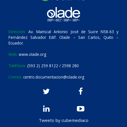
Dirección:
Av. Mariscal Antonio José de Sucre N58-63 y
Fernández Salvador Edif. Olade – San Carlos, Quito –
Ecuador.
Web:
www.olade.org
Teléfono:
(593 2) 259 8122 / 2598 280
Correo:
centro.documentacion@olade.org
Tweets by cubemediaco