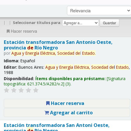
|
|
Seleccionar títulos para:
Hacer reserva
Estación transformadora San Antonio Oeste,
provincia
de
Río Negro
por
Agua
y
Energía
Eléctrica,
Sociedad
de
l
Estado
.
Idioma:
Español
Editor:
Buenos Aires:
Agua
y
Energía
Eléctrica,
Sociedad
de
l
Estado
,
1988
Disponibilidad:
Ítems disponibles para préstamo:
Signatura
topográfica:
621.374.5/A282/v.2
(3).
Hacer reserva
Agregar al carrito
Estación transformadora San Antoni Oeste,
provincia
de
Río Negro