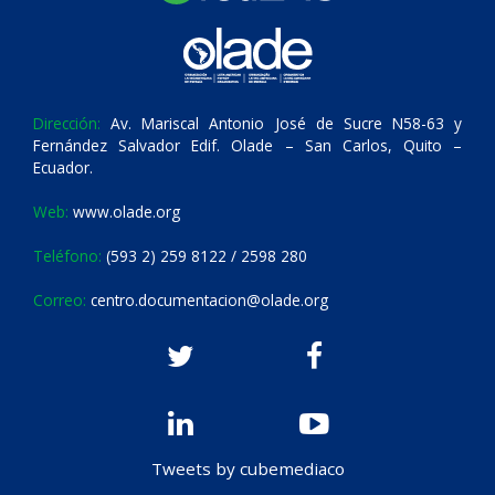
Dirección:
Av. Mariscal Antonio José de Sucre N58-63 y
Fernández Salvador Edif. Olade – San Carlos, Quito –
Ecuador.
Web:
www.olade.org
Teléfono:
(593 2) 259 8122 / 2598 280
Correo:
centro.documentacion@olade.org
Tweets by cubemediaco