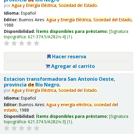
por
Agua
y
Energía
Eléctrica,
Sociedad
de
l
Estado
.
Idioma:
Español
Editor:
Buenos Aires:
Agua
y
Energía
Eléctrica,
Sociedad
de
l
Estado
,
1988
Disponibilidad:
Ítems disponibles para préstamo:
Signatura
topográfica:
621.374.5/A282/v.4
(1).
Hacer reserva
Agregar al carrito
Estacion transformadora San Antonio Oeste,
provincia
de
Río Negro.
por
Agua
y
Energía
Eléctrica,
Sociedad
de
l
Estado
.
Idioma:
Español
Editor:
Buenos Aires:
Agua
y
energía
eléctrica,
sociedad
de
l
estado
, 1988
Disponibilidad:
Ítems disponibles para préstamo:
Signatura
topográfica:
621.374.5/A282/v.3
(1).