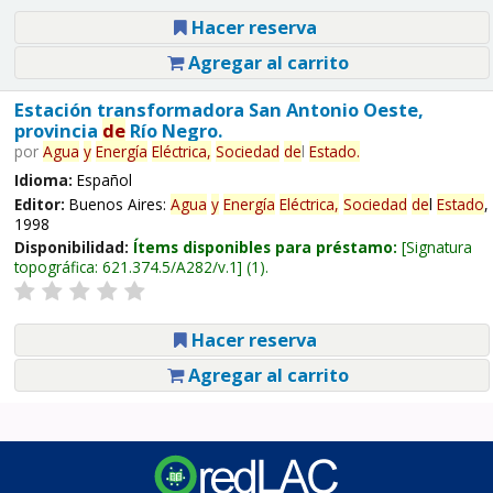
Hacer reserva
Agregar al carrito
Estación transformadora San Antonio Oeste,
provincia
de
Río Negro.
por
Agua
y
Energía
Eléctrica,
Sociedad
de
l
Estado
.
Idioma:
Español
Editor:
Buenos Aires:
Agua
y
Energía
Eléctrica,
Sociedad
de
l
Estado
,
1998
Disponibilidad:
Ítems disponibles para préstamo:
Signatura
topográfica:
621.374.5/A282/v.1
(1).
Hacer reserva
Agregar al carrito