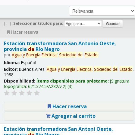
|
|
Seleccionar títulos para:
Hacer reserva
Estación transformadora San Antonio Oeste,
provincia
de
Río Negro
por
Agua
y
Energía
Eléctrica,
Sociedad
de
l
Estado
.
Idioma:
Español
Editor:
Buenos Aires:
Agua
y
Energía
Eléctrica,
Sociedad
de
l
Estado
,
1988
Disponibilidad:
Ítems disponibles para préstamo:
Signatura
topográfica:
621.374.5/A282/v.2
(3).
Hacer reserva
Agregar al carrito
Estación transformadora San Antoni Oeste,
provincia
de
Río Negro