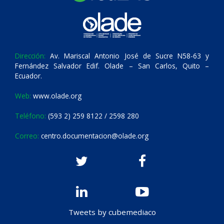
Dirección:
Av. Mariscal Antonio José de Sucre N58-63 y
Fernández Salvador Edif. Olade – San Carlos, Quito –
Ecuador.
Web:
www.olade.org
Teléfono:
(593 2) 259 8122 / 2598 280
Correo:
centro.documentacion@olade.org
Tweets by cubemediaco