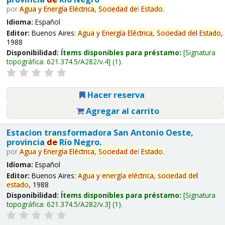
por
Agua
y
Energía
Eléctrica,
Sociedad
de
l
Estado
.
Idioma:
Español
Editor:
Buenos Aires:
Agua
y
Energía
Eléctrica,
Sociedad
de
l
Estado
,
1988
Disponibilidad:
Ítems disponibles para préstamo:
Signatura
topográfica:
621.374.5/A282/v.4
(1).
Hacer reserva
Agregar al carrito
Estacion transformadora San Antonio Oeste,
provincia
de
Río Negro.
por
Agua
y
Energía
Eléctrica,
Sociedad
de
l
Estado
.
Idioma:
Español
Editor:
Buenos Aires:
Agua
y
energía
eléctrica,
sociedad
de
l
estado
, 1988
Disponibilidad:
Ítems disponibles para préstamo:
Signatura
topográfica:
621.374.5/A282/v.3
(1).