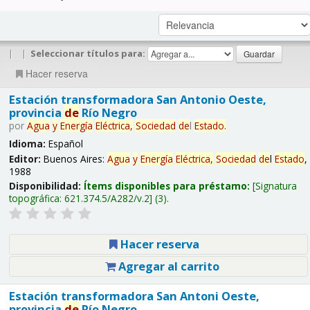
|
|
Seleccionar títulos para:
Hacer reserva
Estación transformadora San Antonio Oeste,
provincia
de
Río Negro
por
Agua
y
Energía
Eléctrica,
Sociedad
de
l
Estado
.
Idioma:
Español
Editor:
Buenos Aires:
Agua
y
Energía
Eléctrica,
Sociedad
de
l
Estado
,
1988
Disponibilidad:
Ítems disponibles para préstamo:
Signatura
topográfica:
621.374.5/A282/v.2
(3).
Hacer reserva
Agregar al carrito
Estación transformadora San Antoni Oeste,
provincia
de
Río Negro