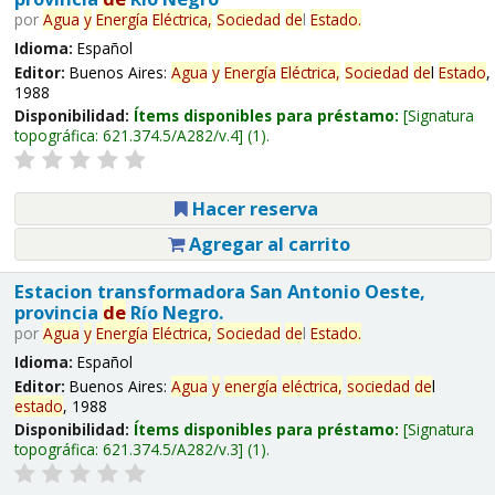
por
Agua
y
Energía
Eléctrica,
Sociedad
de
l
Estado
.
Idioma:
Español
Editor:
Buenos Aires:
Agua
y
Energía
Eléctrica,
Sociedad
de
l
Estado
,
1988
Disponibilidad:
Ítems disponibles para préstamo:
Signatura
topográfica:
621.374.5/A282/v.4
(1).
Hacer reserva
Agregar al carrito
Estacion transformadora San Antonio Oeste,
provincia
de
Río Negro.
por
Agua
y
Energía
Eléctrica,
Sociedad
de
l
Estado
.
Idioma:
Español
Editor:
Buenos Aires:
Agua
y
energía
eléctrica,
sociedad
de
l
estado
, 1988
Disponibilidad:
Ítems disponibles para préstamo:
Signatura
topográfica:
621.374.5/A282/v.3
(1).