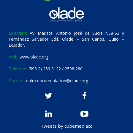
Dirección:
Av. Mariscal Antonio José de Sucre N58-63 y
Fernández Salvador Edif. Olade – San Carlos, Quito –
Ecuador.
Web:
www.olade.org
Teléfono:
(593 2) 259 8122 / 2598 280
Correo:
centro.documentacion@olade.org
Tweets by cubemediaco