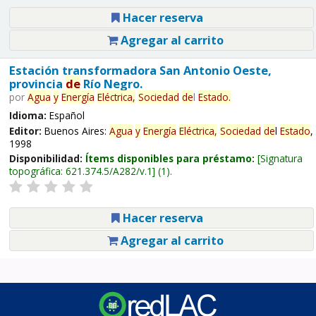
Hacer reserva
Agregar al carrito
Estación transformadora San Antonio Oeste,
provincia
de
Río Negro.
por
Agua
y
Energía
Eléctrica,
Sociedad
de
l
Estado
.
Idioma:
Español
Editor:
Buenos Aires:
Agua
y
Energía
Eléctrica,
Sociedad
de
l
Estado
,
1998
Disponibilidad:
Ítems disponibles para préstamo:
Signatura
topográfica:
621.374.5/A282/v.1
(1).
Hacer reserva
Agregar al carrito