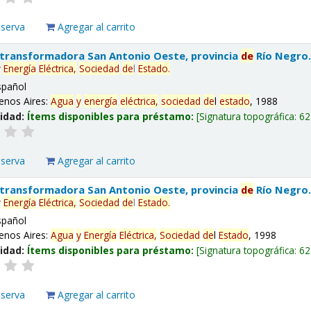
eserva
Agregar al carrito
 transformadora San Antonio Oeste, provincia
de
Río Negro
y
Energía
Eléctrica,
Sociedad
de
l
Estado
.
spañol
enos Aires:
Agua
y
energía
eléctrica,
sociedad
de
l
estado
, 1988
lidad:
Ítems disponibles para préstamo:
Signatura topográfica:
62
eserva
Agregar al carrito
 transformadora San Antonio Oeste, provincia
de
Río Negro
y
Energía
Eléctrica,
Sociedad
de
l
Estado
.
spañol
enos Aires:
Agua
y
Energía
Eléctrica,
Sociedad
de
l
Estado
, 1998
lidad:
Ítems disponibles para préstamo:
Signatura topográfica:
62
eserva
Agregar al carrito