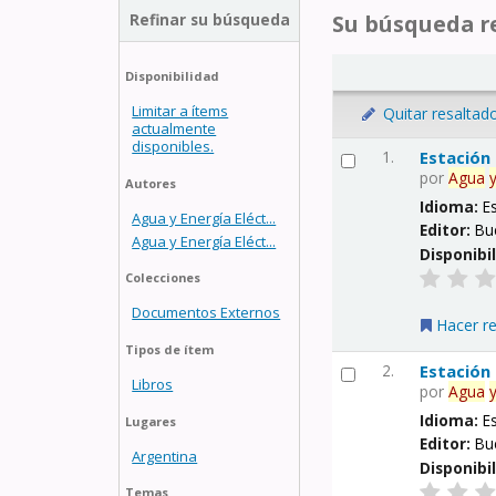
Refinar su búsqueda
Su búsqueda re
Disponibilidad
Limitar a ítems
Quitar resaltad
actualmente
disponibles.
1.
Estación
por
Agua
Autores
Idioma:
E
Agua y Energía Eléct...
Editor:
Bu
Agua y Energía Eléct...
Disponibi
Colecciones
Documentos Externos
Hacer r
Tipos de ítem
2.
Estación
Libros
por
Agua
Idioma:
E
Lugares
Editor:
Bu
Argentina
Disponibi
Temas