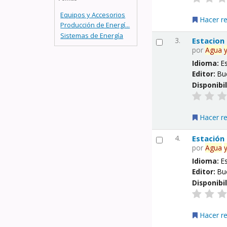
Equipos y Accesorios
Hacer r
Producción de Energí...
Sistemas de Energía
3.
Estacion
por
Agua
Idioma:
E
Editor:
Bu
Disponibi
Hacer r
4.
Estación
por
Agua
Idioma:
E
Editor:
Bu
Disponibi
Hacer r