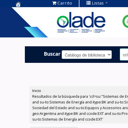
Carrito
Listas
Centro de
Documentación
OLADE -
Buscar
Inicio
›
Resultados de la búsqueda para 'ccl=su:"Sistemas de E
and su-to:Sistemas de Energía and itype:BK and su-to:Si
Sociedad del Estado and su-to:Equipos y Accesorios and
geo:Argentina and itype:BK and ccode:EXT and su-to:Prod
su-to:Sistemas de Energía and ccode:EXT'