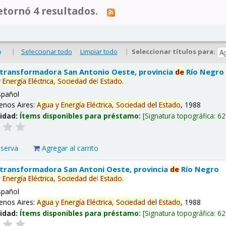
tornó 4 resultados.
|
Seleccionar todo
Limpiar todo
|
Seleccionar títulos para:
o
 transformadora San Antonio Oeste, provincia
de
Río Negro
y
Energía
Eléctrica,
Sociedad
de
l
Estado
.
spañol
enos Aires:
Agua
y
Energía
Eléctrica,
Sociedad
de
l
Estado
, 1988
lidad:
Ítems disponibles para préstamo:
Signatura topográfica:
62
eserva
Agregar al carrito
 transformadora San Antoni Oeste, provincia
de
Río Negro
y
Energía
Eléctrica,
Sociedad
de
l
Estado
.
spañol
enos Aires:
Agua
y
Energía
Eléctrica,
Sociedad
de
l
Estado
, 1988
lidad:
Ítems disponibles para préstamo:
Signatura topográfica:
62