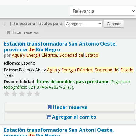
|
|
Seleccionar títulos para:
Hacer reserva
Estación transformadora San Antonio Oeste,
provincia
de
Río Negro
por
Agua
y
Energía
Eléctrica,
Sociedad
de
l
Estado
.
Idioma:
Español
Editor:
Buenos Aires:
Agua
y
Energía
Eléctrica,
Sociedad
de
l
Estado
,
1988
Disponibilidad:
Ítems disponibles para préstamo:
Signatura
topográfica:
621.374.5/A282/v.2
(3).
Hacer reserva
Agregar al carrito
Estación transformadora San Antoni Oeste,
provincia
de
Río Negro