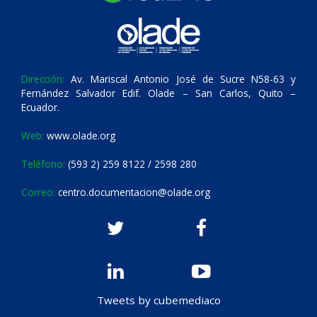
Dirección:
Av. Mariscal Antonio José de Sucre N58-63 y
Fernández Salvador Edif. Olade – San Carlos, Quito –
Ecuador.
Web:
www.olade.org
Teléfono:
(593 2) 259 8122 / 2598 280
Correo:
centro.documentacion@olade.org
Tweets by cubemediaco