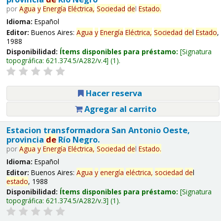
por
Agua
y
Energía
Eléctrica,
Sociedad
de
l
Estado
.
Idioma:
Español
Editor:
Buenos Aires:
Agua
y
Energía
Eléctrica,
Sociedad
de
l
Estado
,
1988
Disponibilidad:
Ítems disponibles para préstamo:
Signatura
topográfica:
621.374.5/A282/v.4
(1).
Hacer reserva
Agregar al carrito
Estacion transformadora San Antonio Oeste,
provincia
de
Río Negro.
por
Agua
y
Energía
Eléctrica,
Sociedad
de
l
Estado
.
Idioma:
Español
Editor:
Buenos Aires:
Agua
y
energía
eléctrica,
sociedad
de
l
estado
, 1988
Disponibilidad:
Ítems disponibles para préstamo:
Signatura
topográfica:
621.374.5/A282/v.3
(1).