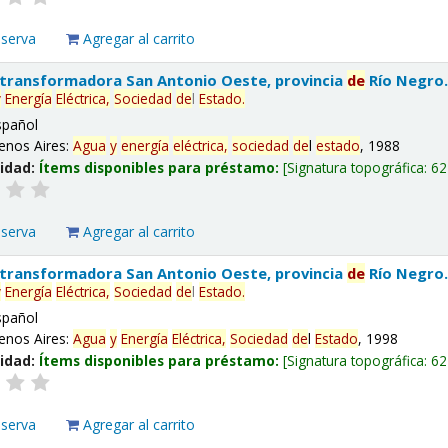
eserva
Agregar al carrito
 transformadora San Antonio Oeste, provincia
de
Río Negro
y
Energía
Eléctrica,
Sociedad
de
l
Estado
.
spañol
enos Aires:
Agua
y
energía
eléctrica,
sociedad
de
l
estado
, 1988
lidad:
Ítems disponibles para préstamo:
Signatura topográfica:
62
eserva
Agregar al carrito
 transformadora San Antonio Oeste, provincia
de
Río Negro
y
Energía
Eléctrica,
Sociedad
de
l
Estado
.
spañol
enos Aires:
Agua
y
Energía
Eléctrica,
Sociedad
de
l
Estado
, 1998
lidad:
Ítems disponibles para préstamo:
Signatura topográfica:
62
eserva
Agregar al carrito