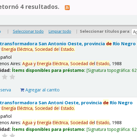
tornó 4 resultados.
|
Seleccionar todo
Limpiar todo
|
Seleccionar títulos para:
o
 transformadora San Antonio Oeste, provincia
de
Río Negro
y
Energía
Eléctrica,
Sociedad
de
l
Estado
.
spañol
enos Aires:
Agua
y
Energía
Eléctrica,
Sociedad
de
l
Estado
, 1988
lidad:
Ítems disponibles para préstamo:
Signatura topográfica:
62
eserva
Agregar al carrito
 transformadora San Antoni Oeste, provincia
de
Río Negro
y
Energía
Eléctrica,
Sociedad
de
l
Estado
.
spañol
enos Aires:
Agua
y
Energía
Eléctrica,
Sociedad
de
l
Estado
, 1988
lidad:
Ítems disponibles para préstamo:
Signatura topográfica:
62