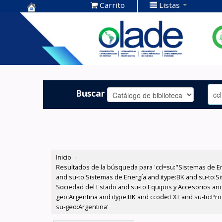
Carrito
Listas
Centro de
Documentación
OLADE -
Buscar
Inicio
›
Resultados de la búsqueda para 'ccl=su:"Sistemas de E
and su-to:Sistemas de Energía and itype:BK and su-to:Si
Sociedad del Estado and su-to:Equipos y Accesorios and
geo:Argentina and itype:BK and ccode:EXT and su-to:Prod
su-geo:Argentina'