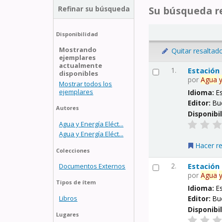
Refinar su búsqueda
Su búsqueda re
Disponibilidad
Mostrando
Quitar resaltad
ejemplares
actualmente
1.
Estación
disponibles
por
Agua
Mostrar todos los
ejemplares
Idioma:
E
Editor:
Bu
Autores
Disponibi
Agua y Energía Eléct...
Agua y Energía Eléct...
Hacer r
Colecciones
2.
Estación
Documentos Externos
por
Agua
Tipos de ítem
Idioma:
E
Libros
Editor:
Bu
Disponibi
Lugares