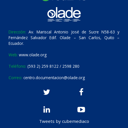
Dirección:
Av. Mariscal Antonio José de Sucre N58-63 y
Fernández Salvador Edif. Olade – San Carlos, Quito –
Ecuador.
Web:
www.olade.org
Teléfono:
(593 2) 259 8122 / 2598 280
Correo:
centro.documentacion@olade.org
Tweets by cubemediaco