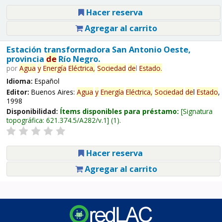
Hacer reserva
Agregar al carrito
Estación transformadora San Antonio Oeste,
provincia
de
Río Negro.
por
Agua
y
Energía
Eléctrica,
Sociedad
de
l
Estado
.
Idioma:
Español
Editor:
Buenos Aires:
Agua
y
Energía
Eléctrica,
Sociedad
de
l
Estado
,
1998
Disponibilidad:
Ítems disponibles para préstamo:
Signatura
topográfica:
621.374.5/A282/v.1
(1).
Hacer reserva
Agregar al carrito