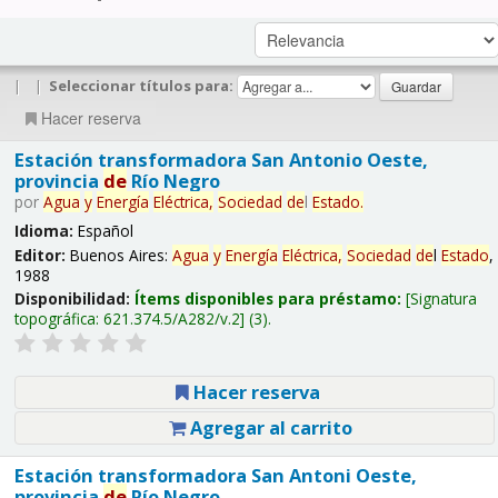
|
|
Seleccionar títulos para:
Hacer reserva
Estación transformadora San Antonio Oeste,
provincia
de
Río Negro
por
Agua
y
Energía
Eléctrica,
Sociedad
de
l
Estado
.
Idioma:
Español
Editor:
Buenos Aires:
Agua
y
Energía
Eléctrica,
Sociedad
de
l
Estado
,
1988
Disponibilidad:
Ítems disponibles para préstamo:
Signatura
topográfica:
621.374.5/A282/v.2
(3).
Hacer reserva
Agregar al carrito
Estación transformadora San Antoni Oeste,
provincia
de
Río Negro