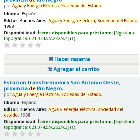
por
Agua
y
Energía
Eléctrica,
Sociedad
de
l
Estado
.
Idioma:
Español
Editor:
Buenos Aires:
Agua
y
Energía
Eléctrica,
Sociedad
de
l
Estado
,
1988
Disponibilidad:
Ítems disponibles para préstamo:
Signatura
topográfica:
621.374.5/A282/v.4
(1).
Hacer reserva
Agregar al carrito
Estacion transformadora San Antonio Oeste,
provincia
de
Río Negro.
por
Agua
y
Energía
Eléctrica,
Sociedad
de
l
Estado
.
Idioma:
Español
Editor:
Buenos Aires:
Agua
y
energía
eléctrica,
sociedad
de
l
estado
, 1988
Disponibilidad:
Ítems disponibles para préstamo:
Signatura
topográfica:
621.374.5/A282/v.3
(1).