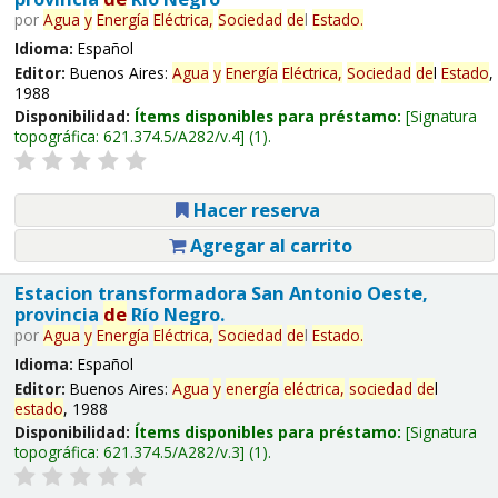
por
Agua
y
Energía
Eléctrica,
Sociedad
de
l
Estado
.
Idioma:
Español
Editor:
Buenos Aires:
Agua
y
Energía
Eléctrica,
Sociedad
de
l
Estado
,
1988
Disponibilidad:
Ítems disponibles para préstamo:
Signatura
topográfica:
621.374.5/A282/v.4
(1).
Hacer reserva
Agregar al carrito
Estacion transformadora San Antonio Oeste,
provincia
de
Río Negro.
por
Agua
y
Energía
Eléctrica,
Sociedad
de
l
Estado
.
Idioma:
Español
Editor:
Buenos Aires:
Agua
y
energía
eléctrica,
sociedad
de
l
estado
, 1988
Disponibilidad:
Ítems disponibles para préstamo:
Signatura
topográfica:
621.374.5/A282/v.3
(1).