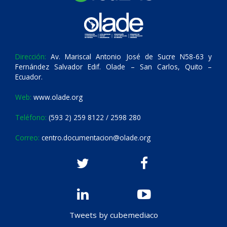
Dirección:
Av. Mariscal Antonio José de Sucre N58-63 y
Fernández Salvador Edif. Olade – San Carlos, Quito –
Ecuador.
Web:
www.olade.org
Teléfono:
(593 2) 259 8122 / 2598 280
Correo:
centro.documentacion@olade.org
Tweets by cubemediaco