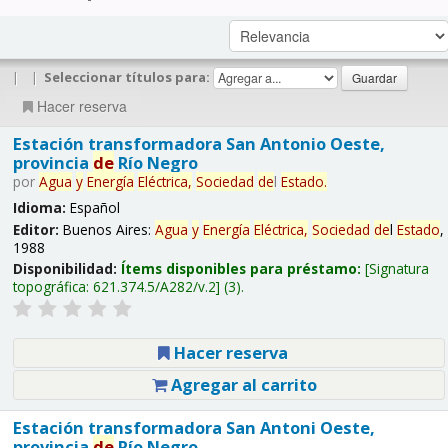
|
|
Seleccionar títulos para:
Hacer reserva
Estación transformadora San Antonio Oeste,
provincia
de
Río Negro
por
Agua
y
Energía
Eléctrica,
Sociedad
de
l
Estado
.
Idioma:
Español
Editor:
Buenos Aires:
Agua
y
Energía
Eléctrica,
Sociedad
de
l
Estado
,
1988
Disponibilidad:
Ítems disponibles para préstamo:
Signatura
topográfica:
621.374.5/A282/v.2
(3).
Hacer reserva
Agregar al carrito
Estación transformadora San Antoni Oeste,
provincia
de
Río Negro