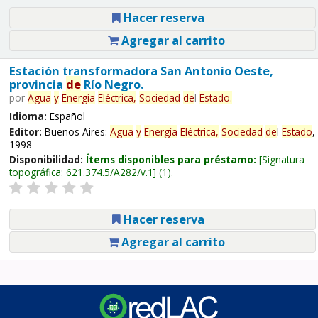
Hacer reserva
Agregar al carrito
Estación transformadora San Antonio Oeste,
provincia
de
Río Negro.
por
Agua
y
Energía
Eléctrica,
Sociedad
de
l
Estado
.
Idioma:
Español
Editor:
Buenos Aires:
Agua
y
Energía
Eléctrica,
Sociedad
de
l
Estado
,
1998
Disponibilidad:
Ítems disponibles para préstamo:
Signatura
topográfica:
621.374.5/A282/v.1
(1).
Hacer reserva
Agregar al carrito