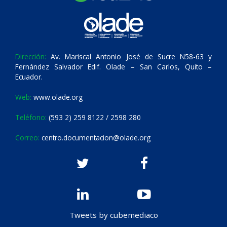
Dirección:
Av. Mariscal Antonio José de Sucre N58-63 y
Fernández Salvador Edif. Olade – San Carlos, Quito –
Ecuador.
Web:
www.olade.org
Teléfono:
(593 2) 259 8122 / 2598 280
Correo:
centro.documentacion@olade.org
Tweets by cubemediaco