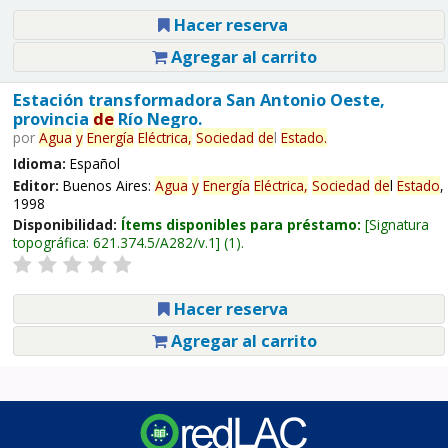
Hacer reserva
Agregar al carrito
Estación transformadora San Antonio Oeste,
provincia
de
Río Negro.
por
Agua
y
Energía
Eléctrica,
Sociedad
de
l
Estado
.
Idioma:
Español
Editor:
Buenos Aires:
Agua
y
Energía
Eléctrica,
Sociedad
de
l
Estado
,
1998
Disponibilidad:
Ítems disponibles para préstamo:
Signatura
topográfica:
621.374.5/A282/v.1
(1).
Hacer reserva
Agregar al carrito