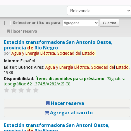
|
|
Seleccionar títulos para:
Hacer reserva
Estación transformadora San Antonio Oeste,
provincia
de
Río Negro
por
Agua
y
Energía
Eléctrica,
Sociedad
de
l
Estado
.
Idioma:
Español
Editor:
Buenos Aires:
Agua
y
Energía
Eléctrica,
Sociedad
de
l
Estado
,
1988
Disponibilidad:
Ítems disponibles para préstamo:
Signatura
topográfica:
621.374.5/A282/v.2
(3).
Hacer reserva
Agregar al carrito
Estación transformadora San Antoni Oeste,
provincia
de
Río Negro