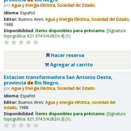
por
Agua
y
Energía
Eléctrica,
Sociedad
de
l
Estado
.
Idioma:
Español
Editor:
Buenos Aires:
Agua
y
Energía
Eléctrica,
Sociedad
de
l
Estado
,
1988
Disponibilidad:
Ítems disponibles para préstamo:
Signatura
topográfica:
621.374.5/A282/v.4
(1).
Hacer reserva
Agregar al carrito
Estacion transformadora San Antonio Oeste,
provincia
de
Río Negro.
por
Agua
y
Energía
Eléctrica,
Sociedad
de
l
Estado
.
Idioma:
Español
Editor:
Buenos Aires:
Agua
y
energía
eléctrica,
sociedad
de
l
estado
, 1988
Disponibilidad:
Ítems disponibles para préstamo:
Signatura
topográfica:
621.374.5/A282/v.3
(1).