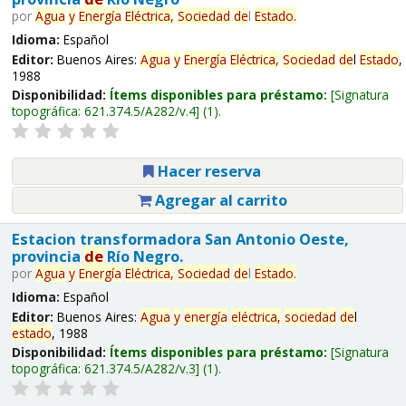
por
Agua
y
Energía
Eléctrica,
Sociedad
de
l
Estado
.
Idioma:
Español
Editor:
Buenos Aires:
Agua
y
Energía
Eléctrica,
Sociedad
de
l
Estado
,
1988
Disponibilidad:
Ítems disponibles para préstamo:
Signatura
topográfica:
621.374.5/A282/v.4
(1).
Hacer reserva
Agregar al carrito
Estacion transformadora San Antonio Oeste,
provincia
de
Río Negro.
por
Agua
y
Energía
Eléctrica,
Sociedad
de
l
Estado
.
Idioma:
Español
Editor:
Buenos Aires:
Agua
y
energía
eléctrica,
sociedad
de
l
estado
, 1988
Disponibilidad:
Ítems disponibles para préstamo:
Signatura
topográfica:
621.374.5/A282/v.3
(1).