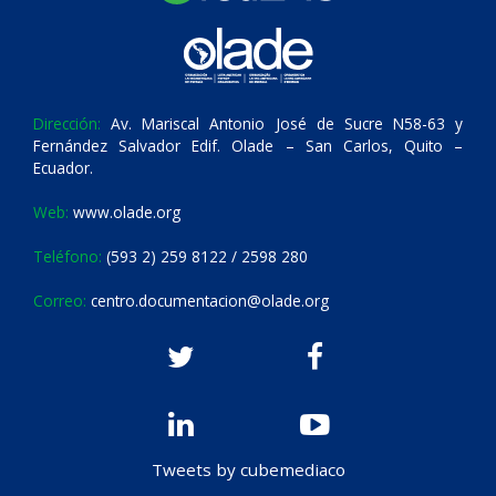
Dirección:
Av. Mariscal Antonio José de Sucre N58-63 y
Fernández Salvador Edif. Olade – San Carlos, Quito –
Ecuador.
Web:
www.olade.org
Teléfono:
(593 2) 259 8122 / 2598 280
Correo:
centro.documentacion@olade.org
Tweets by cubemediaco