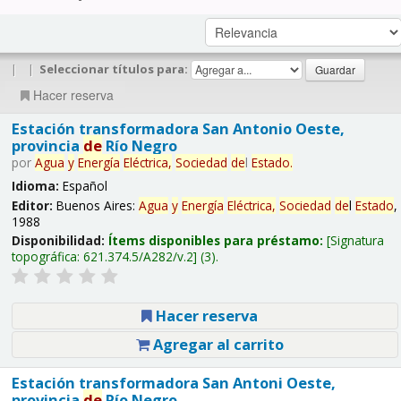
|
|
Seleccionar títulos para:
Hacer reserva
Estación transformadora San Antonio Oeste,
provincia
de
Río Negro
por
Agua
y
Energía
Eléctrica,
Sociedad
de
l
Estado
.
Idioma:
Español
Editor:
Buenos Aires:
Agua
y
Energía
Eléctrica,
Sociedad
de
l
Estado
,
1988
Disponibilidad:
Ítems disponibles para préstamo:
Signatura
topográfica:
621.374.5/A282/v.2
(3).
Hacer reserva
Agregar al carrito
Estación transformadora San Antoni Oeste,
provincia
de
Río Negro