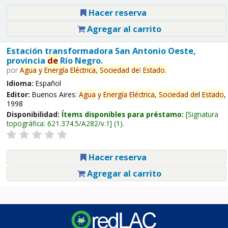
Hacer reserva
Agregar al carrito
Estación transformadora San Antonio Oeste,
provincia
de
Río Negro.
por
Agua
y
Energía
Eléctrica,
Sociedad
de
l
Estado
.
Idioma:
Español
Editor:
Buenos Aires:
Agua
y
Energía
Eléctrica,
Sociedad
de
l
Estado
,
1998
Disponibilidad:
Ítems disponibles para préstamo:
Signatura
topográfica:
621.374.5/A282/v.1
(1).
Hacer reserva
Agregar al carrito