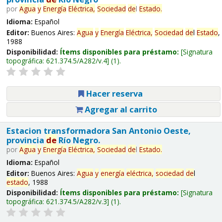
por
Agua
y
Energía
Eléctrica,
Sociedad
de
l
Estado
.
Idioma:
Español
Editor:
Buenos Aires:
Agua
y
Energía
Eléctrica,
Sociedad
de
l
Estado
,
1988
Disponibilidad:
Ítems disponibles para préstamo:
Signatura
topográfica:
621.374.5/A282/v.4
(1).
Hacer reserva
Agregar al carrito
Estacion transformadora San Antonio Oeste,
provincia
de
Río Negro.
por
Agua
y
Energía
Eléctrica,
Sociedad
de
l
Estado
.
Idioma:
Español
Editor:
Buenos Aires:
Agua
y
energía
eléctrica,
sociedad
de
l
estado
, 1988
Disponibilidad:
Ítems disponibles para préstamo:
Signatura
topográfica:
621.374.5/A282/v.3
(1).