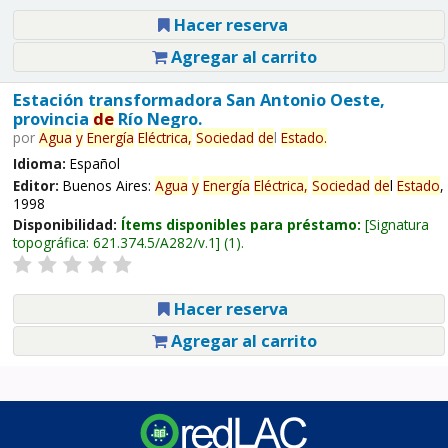
Hacer reserva
Agregar al carrito
Estación transformadora San Antonio Oeste,
provincia
de
Río Negro.
por
Agua
y
Energía
Eléctrica,
Sociedad
de
l
Estado
.
Idioma:
Español
Editor:
Buenos Aires:
Agua
y
Energía
Eléctrica,
Sociedad
de
l
Estado
,
1998
Disponibilidad:
Ítems disponibles para préstamo:
Signatura
topográfica:
621.374.5/A282/v.1
(1).
Hacer reserva
Agregar al carrito