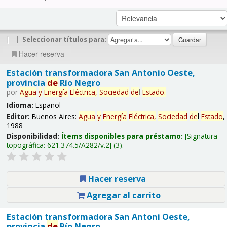
|
|
Seleccionar títulos para:
Hacer reserva
Estación transformadora San Antonio Oeste,
provincia
de
Río Negro
por
Agua
y
Energía
Eléctrica,
Sociedad
de
l
Estado
.
Idioma:
Español
Editor:
Buenos Aires:
Agua
y
Energía
Eléctrica,
Sociedad
de
l
Estado
,
1988
Disponibilidad:
Ítems disponibles para préstamo:
Signatura
topográfica:
621.374.5/A282/v.2
(3).
Hacer reserva
Agregar al carrito
Estación transformadora San Antoni Oeste,
provincia
de
Río Negro