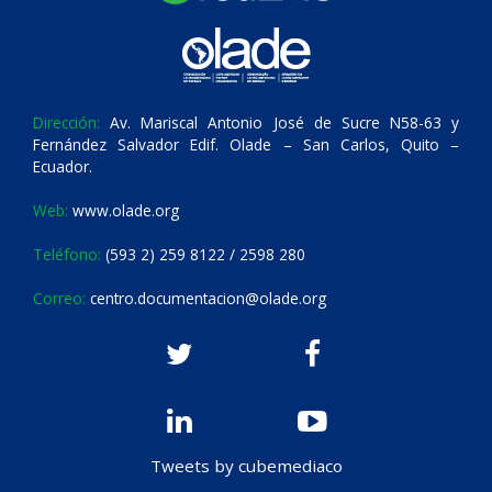
Dirección:
Av. Mariscal Antonio José de Sucre N58-63 y
Fernández Salvador Edif. Olade – San Carlos, Quito –
Ecuador.
Web:
www.olade.org
Teléfono:
(593 2) 259 8122 / 2598 280
Correo:
centro.documentacion@olade.org
Tweets by cubemediaco