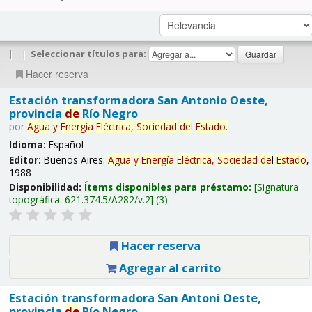
|
|
Seleccionar títulos para:
Hacer reserva
Estación transformadora San Antonio Oeste,
provincia
de
Río Negro
por
Agua
y
Energía
Eléctrica,
Sociedad
de
l
Estado
.
Idioma:
Español
Editor:
Buenos Aires:
Agua
y
Energía
Eléctrica,
Sociedad
de
l
Estado
,
1988
Disponibilidad:
Ítems disponibles para préstamo:
Signatura
topográfica:
621.374.5/A282/v.2
(3).
Hacer reserva
Agregar al carrito
Estación transformadora San Antoni Oeste,
provincia
de
Río Negro