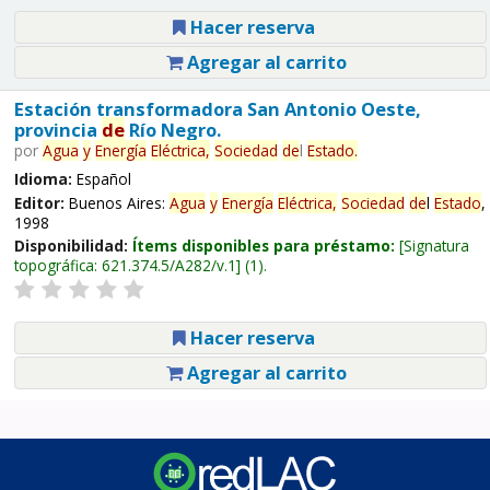
Hacer reserva
Agregar al carrito
Estación transformadora San Antonio Oeste,
provincia
de
Río Negro.
por
Agua
y
Energía
Eléctrica,
Sociedad
de
l
Estado
.
Idioma:
Español
Editor:
Buenos Aires:
Agua
y
Energía
Eléctrica,
Sociedad
de
l
Estado
,
1998
Disponibilidad:
Ítems disponibles para préstamo:
Signatura
topográfica:
621.374.5/A282/v.1
(1).
Hacer reserva
Agregar al carrito