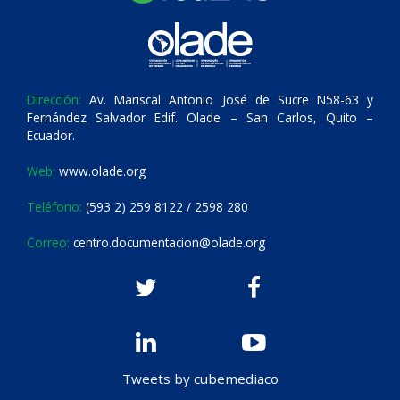
Dirección:
Av. Mariscal Antonio José de Sucre N58-63 y
Fernández Salvador Edif. Olade – San Carlos, Quito –
Ecuador.
Web:
www.olade.org
Teléfono:
(593 2) 259 8122 / 2598 280
Correo:
centro.documentacion@olade.org
Tweets by cubemediaco