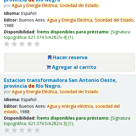
por
Agua
y
Energía
Eléctrica,
Sociedad
de
l
Estado
.
Idioma:
Español
Editor:
Buenos Aires:
Agua
y
Energía
Eléctrica,
Sociedad
de
l
Estado
,
1988
Disponibilidad:
Ítems disponibles para préstamo:
Signatura
topográfica:
621.374.5/A282/v.4
(1).
Hacer reserva
Agregar al carrito
Estacion transformadora San Antonio Oeste,
provincia
de
Río Negro.
por
Agua
y
Energía
Eléctrica,
Sociedad
de
l
Estado
.
Idioma:
Español
Editor:
Buenos Aires:
Agua
y
energía
eléctrica,
sociedad
de
l
estado
, 1988
Disponibilidad:
Ítems disponibles para préstamo:
Signatura
topográfica:
621.374.5/A282/v.3
(1).