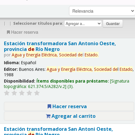
|
|
Seleccionar títulos para:
Hacer reserva
Estación transformadora San Antonio Oeste,
provincia
de
Río Negro
por
Agua
y
Energía
Eléctrica,
Sociedad
de
l
Estado
.
Idioma:
Español
Editor:
Buenos Aires:
Agua
y
Energía
Eléctrica,
Sociedad
de
l
Estado
,
1988
Disponibilidad:
Ítems disponibles para préstamo:
Signatura
topográfica:
621.374.5/A282/v.2
(3).
Hacer reserva
Agregar al carrito
Estación transformadora San Antoni Oeste,
provincia
de
Río Negro