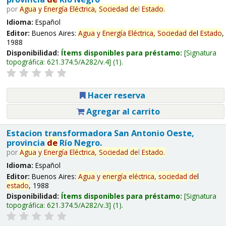
por
Agua
y
Energía
Eléctrica,
Sociedad
de
l
Estado
.
Idioma:
Español
Editor:
Buenos Aires:
Agua
y
Energía
Eléctrica,
Sociedad
de
l
Estado
,
1988
Disponibilidad:
Ítems disponibles para préstamo:
Signatura
topográfica:
621.374.5/A282/v.4
(1).
Hacer reserva
Agregar al carrito
Estacion transformadora San Antonio Oeste,
provincia
de
Río Negro.
por
Agua
y
Energía
Eléctrica,
Sociedad
de
l
Estado
.
Idioma:
Español
Editor:
Buenos Aires:
Agua
y
energía
eléctrica,
sociedad
de
l
estado
, 1988
Disponibilidad:
Ítems disponibles para préstamo:
Signatura
topográfica:
621.374.5/A282/v.3
(1).