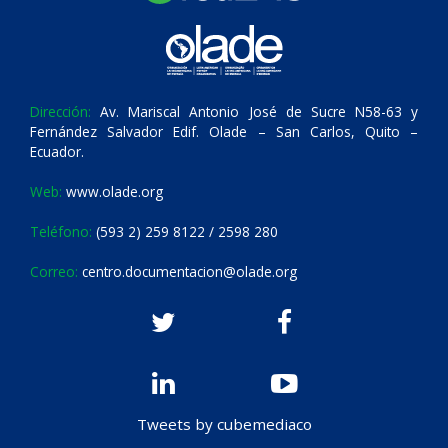
Dirección:
Av. Mariscal Antonio José de Sucre N58-63 y
Fernández Salvador Edif. Olade – San Carlos, Quito –
Ecuador.
Web:
www.olade.org
Teléfono:
(593 2) 259 8122 / 2598 280
Correo:
centro.documentacion@olade.org
Tweets by cubemediaco