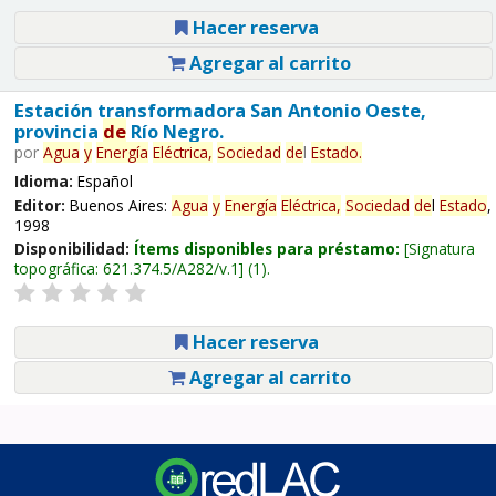
Hacer reserva
Agregar al carrito
Estación transformadora San Antonio Oeste,
provincia
de
Río Negro.
por
Agua
y
Energía
Eléctrica,
Sociedad
de
l
Estado
.
Idioma:
Español
Editor:
Buenos Aires:
Agua
y
Energía
Eléctrica,
Sociedad
de
l
Estado
,
1998
Disponibilidad:
Ítems disponibles para préstamo:
Signatura
topográfica:
621.374.5/A282/v.1
(1).
Hacer reserva
Agregar al carrito