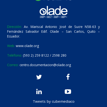
Dirección:
Av. Mariscal Antonio José de Sucre N58-63 y
Fernández Salvador Edif. Olade – San Carlos, Quito –
Ecuador.
Web:
www.olade.org
Teléfono:
(593 2) 259 8122 / 2598 280
Correo:
centro.documentacion@olade.org
Tweets by cubemediaco