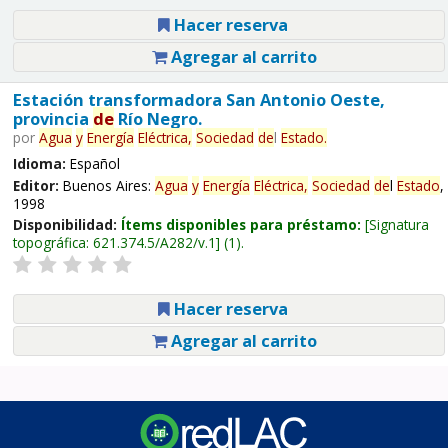
Hacer reserva
Agregar al carrito
Estación transformadora San Antonio Oeste,
provincia
de
Río Negro.
por
Agua
y
Energía
Eléctrica,
Sociedad
de
l
Estado
.
Idioma:
Español
Editor:
Buenos Aires:
Agua
y
Energía
Eléctrica,
Sociedad
de
l
Estado
,
1998
Disponibilidad:
Ítems disponibles para préstamo:
Signatura
topográfica:
621.374.5/A282/v.1
(1).
Hacer reserva
Agregar al carrito