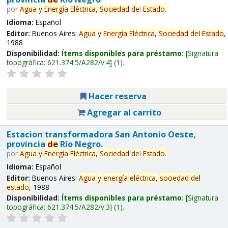
por
Agua
y
Energía
Eléctrica,
Sociedad
de
l
Estado
.
Idioma:
Español
Editor:
Buenos Aires:
Agua
y
Energía
Eléctrica,
Sociedad
de
l
Estado
,
1988
Disponibilidad:
Ítems disponibles para préstamo:
Signatura
topográfica:
621.374.5/A282/v.4
(1).
Hacer reserva
Agregar al carrito
Estacion transformadora San Antonio Oeste,
provincia
de
Río Negro.
por
Agua
y
Energía
Eléctrica,
Sociedad
de
l
Estado
.
Idioma:
Español
Editor:
Buenos Aires:
Agua
y
energía
eléctrica,
sociedad
de
l
estado
, 1988
Disponibilidad:
Ítems disponibles para préstamo:
Signatura
topográfica:
621.374.5/A282/v.3
(1).