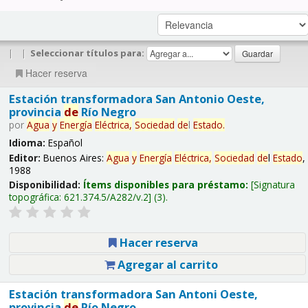
|
|
Seleccionar títulos para:
Hacer reserva
Estación transformadora San Antonio Oeste,
provincia
de
Río Negro
por
Agua
y
Energía
Eléctrica,
Sociedad
de
l
Estado
.
Idioma:
Español
Editor:
Buenos Aires:
Agua
y
Energía
Eléctrica,
Sociedad
de
l
Estado
,
1988
Disponibilidad:
Ítems disponibles para préstamo:
Signatura
topográfica:
621.374.5/A282/v.2
(3).
Hacer reserva
Agregar al carrito
Estación transformadora San Antoni Oeste,
provincia
de
Río Negro