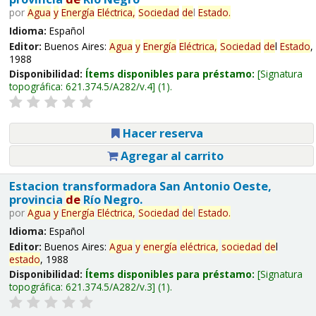
por
Agua
y
Energía
Eléctrica,
Sociedad
de
l
Estado
.
Idioma:
Español
Editor:
Buenos Aires:
Agua
y
Energía
Eléctrica,
Sociedad
de
l
Estado
,
1988
Disponibilidad:
Ítems disponibles para préstamo:
Signatura
topográfica:
621.374.5/A282/v.4
(1).
Hacer reserva
Agregar al carrito
Estacion transformadora San Antonio Oeste,
provincia
de
Río Negro.
por
Agua
y
Energía
Eléctrica,
Sociedad
de
l
Estado
.
Idioma:
Español
Editor:
Buenos Aires:
Agua
y
energía
eléctrica,
sociedad
de
l
estado
, 1988
Disponibilidad:
Ítems disponibles para préstamo:
Signatura
topográfica:
621.374.5/A282/v.3
(1).