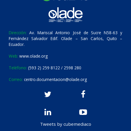
Dirección:
Av. Mariscal Antonio José de Sucre N58-63 y
Fernández Salvador Edif. Olade – San Carlos, Quito –
Ecuador.
Web:
www.olade.org
Teléfono:
(593 2) 259 8122 / 2598 280
Correo:
centro.documentacion@olade.org
Tweets by cubemediaco