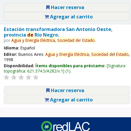
Hacer reserva
Agregar al carrito
Estación transformadora San Antonio Oeste,
provincia
de
Río Negro.
por
Agua
y
Energía
Eléctrica,
Sociedad
de
l
Estado
.
Idioma:
Español
Editor:
Buenos Aires:
Agua
y
Energía
Eléctrica,
Sociedad
de
l
Estado
,
1998
Disponibilidad:
Ítems disponibles para préstamo:
Signatura
topográfica:
621.374.5/A282/v.1
(1).
Hacer reserva
Agregar al carrito