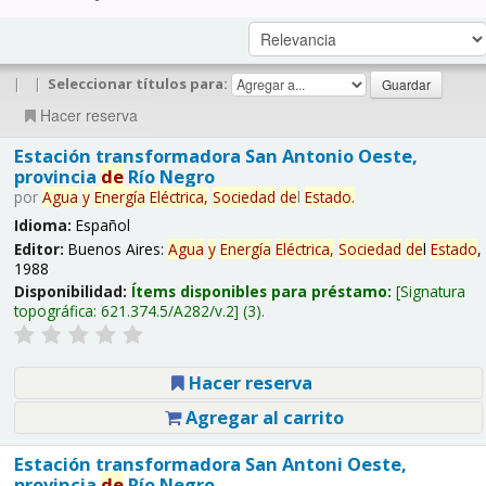
|
|
Seleccionar títulos para:
Hacer reserva
Estación transformadora San Antonio Oeste,
provincia
de
Río Negro
por
Agua
y
Energía
Eléctrica,
Sociedad
de
l
Estado
.
Idioma:
Español
Editor:
Buenos Aires:
Agua
y
Energía
Eléctrica,
Sociedad
de
l
Estado
,
1988
Disponibilidad:
Ítems disponibles para préstamo:
Signatura
topográfica:
621.374.5/A282/v.2
(3).
Hacer reserva
Agregar al carrito
Estación transformadora San Antoni Oeste,
provincia
de
Río Negro