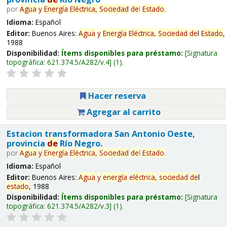
por
Agua
y
Energía
Eléctrica,
Sociedad
de
l
Estado
.
Idioma:
Español
Editor:
Buenos Aires:
Agua
y
Energía
Eléctrica,
Sociedad
de
l
Estado
,
1988
Disponibilidad:
Ítems disponibles para préstamo:
Signatura
topográfica:
621.374.5/A282/v.4
(1).
Hacer reserva
Agregar al carrito
Estacion transformadora San Antonio Oeste,
provincia
de
Río Negro.
por
Agua
y
Energía
Eléctrica,
Sociedad
de
l
Estado
.
Idioma:
Español
Editor:
Buenos Aires:
Agua
y
energía
eléctrica,
sociedad
de
l
estado
, 1988
Disponibilidad:
Ítems disponibles para préstamo:
Signatura
topográfica:
621.374.5/A282/v.3
(1).