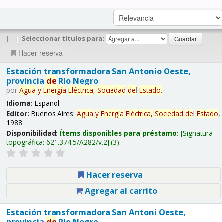
|
|
Seleccionar títulos para:
Hacer reserva
Estación transformadora San Antonio Oeste,
provincia
de
Río Negro
por
Agua
y
Energía
Eléctrica,
Sociedad
de
l
Estado
.
Idioma:
Español
Editor:
Buenos Aires:
Agua
y
Energía
Eléctrica,
Sociedad
de
l
Estado
,
1988
Disponibilidad:
Ítems disponibles para préstamo:
Signatura
topográfica:
621.374.5/A282/v.2
(3).
Hacer reserva
Agregar al carrito
Estación transformadora San Antoni Oeste,
provincia
de
Río Negro