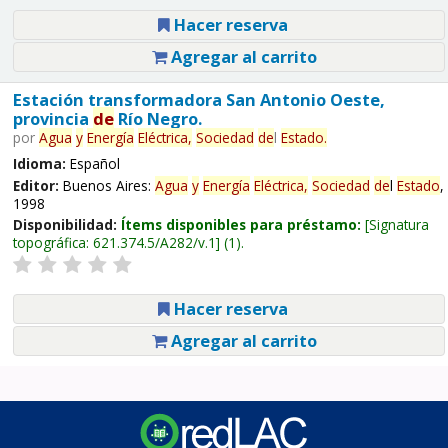
Hacer reserva
Agregar al carrito
Estación transformadora San Antonio Oeste,
provincia
de
Río Negro.
por
Agua
y
Energía
Eléctrica,
Sociedad
de
l
Estado
.
Idioma:
Español
Editor:
Buenos Aires:
Agua
y
Energía
Eléctrica,
Sociedad
de
l
Estado
,
1998
Disponibilidad:
Ítems disponibles para préstamo:
Signatura
topográfica:
621.374.5/A282/v.1
(1).
Hacer reserva
Agregar al carrito