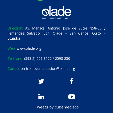
Dirección:
Av. Mariscal Antonio José de Sucre N58-63 y
Fernández Salvador Edif. Olade – San Carlos, Quito –
Ecuador.
Web:
www.olade.org
Teléfono:
(593 2) 259 8122 / 2598 280
Correo:
centro.documentacion@olade.org
Tweets by cubemediaco