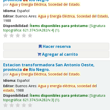
por
Agua
y
Energía
Eléctrica,
Sociedad
de
l
Estado
.
Idioma:
Español
Editor:
Buenos Aires:
Agua
y
Energía
Eléctrica,
Sociedad
de
l
Estado
,
1988
Disponibilidad:
Ítems disponibles para préstamo:
Signatura
topográfica:
621.374.5/A282/v.4
(1).
Hacer reserva
Agregar al carrito
Estacion transformadora San Antonio Oeste,
provincia
de
Río Negro.
por
Agua
y
Energía
Eléctrica,
Sociedad
de
l
Estado
.
Idioma:
Español
Editor:
Buenos Aires:
Agua
y
energía
eléctrica,
sociedad
de
l
estado
, 1988
Disponibilidad:
Ítems disponibles para préstamo:
Signatura
topográfica:
621.374.5/A282/v.3
(1).