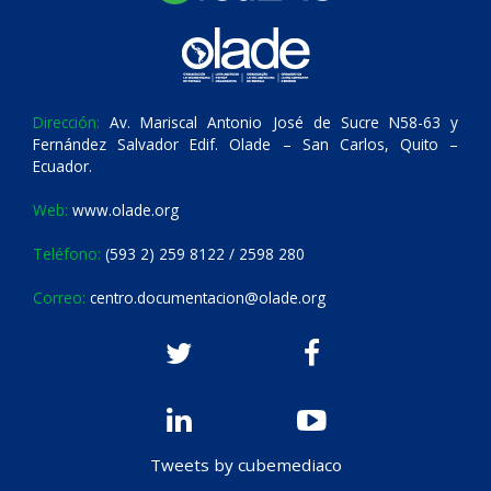
Dirección:
Av. Mariscal Antonio José de Sucre N58-63 y
Fernández Salvador Edif. Olade – San Carlos, Quito –
Ecuador.
Web:
www.olade.org
Teléfono:
(593 2) 259 8122 / 2598 280
Correo:
centro.documentacion@olade.org
Tweets by cubemediaco