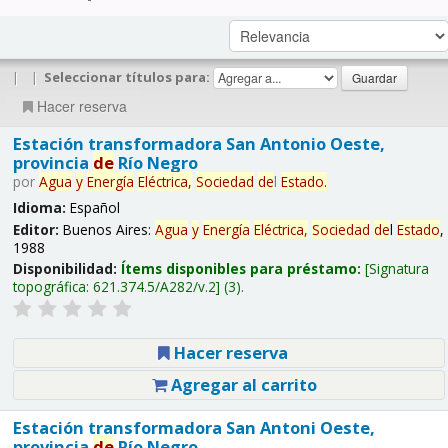
|
|
Seleccionar títulos para:
Hacer reserva
Estación transformadora San Antonio Oeste,
provincia
de
Río Negro
por
Agua
y
Energía
Eléctrica,
Sociedad
de
l
Estado
.
Idioma:
Español
Editor:
Buenos Aires:
Agua
y
Energía
Eléctrica,
Sociedad
de
l
Estado
,
1988
Disponibilidad:
Ítems disponibles para préstamo:
Signatura
topográfica:
621.374.5/A282/v.2
(3).
Hacer reserva
Agregar al carrito
Estación transformadora San Antoni Oeste,
provincia
de
Río Negro