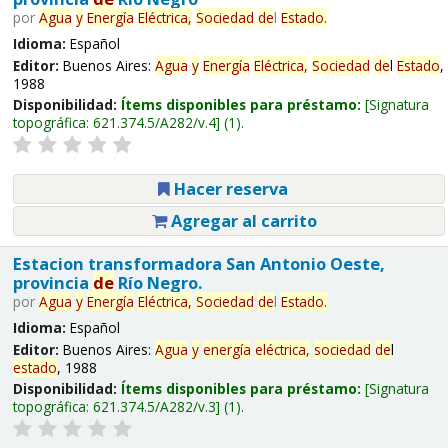
por
Agua
y
Energía
Eléctrica,
Sociedad
de
l
Estado
.
Idioma:
Español
Editor:
Buenos Aires:
Agua
y
Energía
Eléctrica,
Sociedad
de
l
Estado
,
1988
Disponibilidad:
Ítems disponibles para préstamo:
Signatura
topográfica:
621.374.5/A282/v.4
(1).
Hacer reserva
Agregar al carrito
Estacion transformadora San Antonio Oeste,
provincia
de
Río Negro.
por
Agua
y
Energía
Eléctrica,
Sociedad
de
l
Estado
.
Idioma:
Español
Editor:
Buenos Aires:
Agua
y
energía
eléctrica,
sociedad
de
l
estado
, 1988
Disponibilidad:
Ítems disponibles para préstamo:
Signatura
topográfica:
621.374.5/A282/v.3
(1).