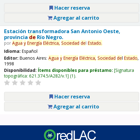
Hacer reserva
Agregar al carrito
Estación transformadora San Antonio Oeste,
provincia
de
Río Negro.
por
Agua
y
Energía
Eléctrica,
Sociedad
de
l
Estado
.
Idioma:
Español
Editor:
Buenos Aires:
Agua
y
Energía
Eléctrica,
Sociedad
de
l
Estado
,
1998
Disponibilidad:
Ítems disponibles para préstamo:
Signatura
topográfica:
621.374.5/A282/v.1
(1).
Hacer reserva
Agregar al carrito